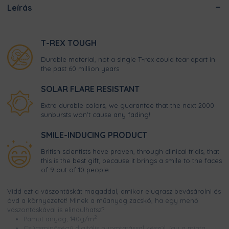
Leírás
T-REX TOUGH
Durable material, not a single T-rex could tear apart in
the past 60 million years
SOLAR FLARE RESISTANT
Extra durable colors, we guarantee that the next 2000
sunbursts won't cause any fading!
SMILE-INDUCING PRODUCT
British scientists have proven, through clinical trials, that
this is the best gift, because it brings a smile to the faces
of 9 out of 10 people.
Vidd ezt a vászontáskát magaddal, amikor elugrasz bevásárolni és
óvd a környezetet! Minek a műanyag zacskó, ha egy menő
vászontáskával is elindulhatsz?
2
Pamut anyag, 140g/m
Csúcsminőségű digitális nyomtatással készül, így a minta