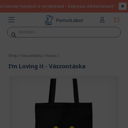
na
holnap feladjuk a rendelésed - Expressz elkészítéssel!
0
Products
search
Shop
/
Vászontáska
/
Vicces
/
I’m Loving it
- Vászontáska