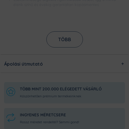
élénk színű és évekig garantáltan kopásmentes
Ezt a terméket a kínálatunkban megtalálható designokból
egyedileg készítjük számodra, a legnagyobb odafigyeléssel!
Nincsen előre legyártott raktárkészletünk, így Pamutmanóink
azon dolgoznak, hogy minél gyorsabban elkészüljenek a
rendeléseddel, és még frissen és ropogósan, kerüljön
TÖBB
hozzád!
Ápolási útmutató
TÖBB MINT 200.000 ELÉGEDETT VÁSÁRLÓ
Köszönhetően prémium termékeinknek
INGYENES MÉRETCSERE
Rossz méretet rendeltél? Semmi gond!