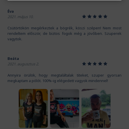
Éva
1
2
3
4
5
2021. május 10.
Csütörtökön megérkeztek a bögrék, köszi szépen! Nem most
rendeltem először, de biztos fogok még a jövőben. Szuperek
vagytok.
Beáta
1
2
3
4
5
2021. augusztus 2.
Annyira örülök, hogy megtaláltalak titeket, szuper gyorsan
megkaptam a pólót. 100%-ig elégedett vagyok mindennel!