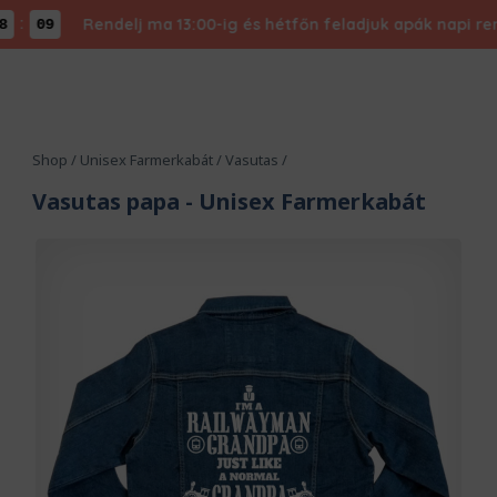
Rendelj ma 13:00-ig és hétfőn feladjuk apák napi rendel
08
Shop
/
Unisex Farmerkabát
/
Vasutas
/
Vasutas papa
- Unisex Farmerkabát