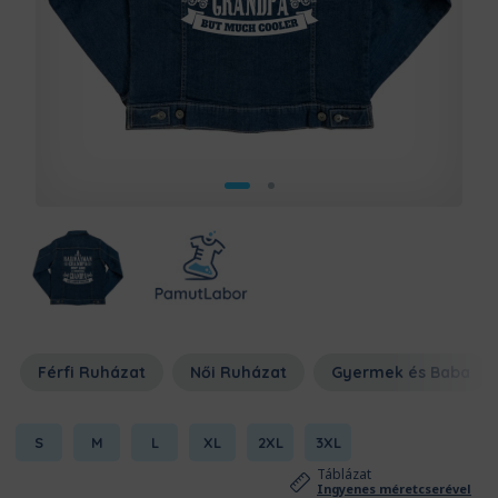
Férfi Ruházat
Női Ruházat
Gyermek és Baba
S
M
L
XL
2XL
3XL
Táblázat
Ingyenes méretcserével