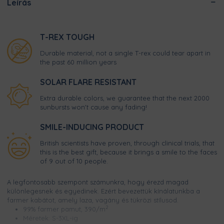
Leírás
T-REX TOUGH
Durable material, not a single T-rex could tear apart in
the past 60 million years
SOLAR FLARE RESISTANT
Extra durable colors, we guarantee that the next 2000
sunbursts won't cause any fading!
SMILE-INDUCING PRODUCT
British scientists have proven, through clinical trials, that
this is the best gift, because it brings a smile to the faces
of 9 out of 10 people.
A legfontosabb szempont számunkra, hogy érezd magad
különlegesnek és egyedinek. Ezért bevezettük kínálatunkba a
farmer kabátot, amely laza, vagány és tükrözi stílusod.
2
99% farmer pamut, 390/m
Méretek: S-3XL-ig