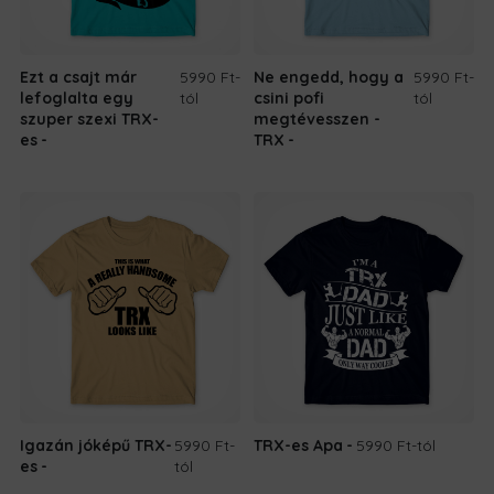
Ezt a csajt már
5990 Ft
-
Ne engedd, hogy a
5990 Ft
-
lefoglalta egy
tól
csini pofi
tól
szuper szexi TRX-
megtévesszen -
es
TRX
Igazán jóképű TRX-
5990 Ft
-
TRX-es Apa
5990 Ft
-tól
es
tól