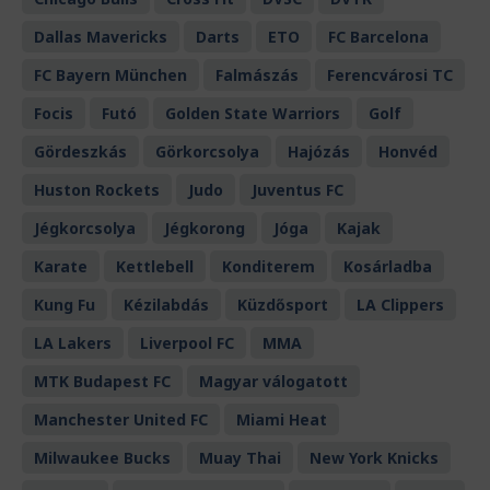
Dallas Mavericks
Darts
ETO
FC Barcelona
FC Bayern München
Falmászás
Ferencvárosi TC
Focis
Futó
Golden State Warriors
Golf
Gördeszkás
Görkorcsolya
Hajózás
Honvéd
Huston Rockets
Judo
Juventus FC
Jégkorcsolya
Jégkorong
Jóga
Kajak
Karate
Kettlebell
Konditerem
Kosárladba
Kung Fu
Kézilabdás
Küzdősport
LA Clippers
LA Lakers
Liverpool FC
MMA
MTK Budapest FC
Magyar válogatott
Manchester United FC
Miami Heat
Milwaukee Bucks
Muay Thai
New York Knicks