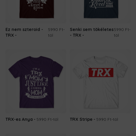
Ez nem szteroid -
5990 Ft
-
Senki sem tökéletes
5990 Ft
-
TRX
tól
- TRX
tól
TRX-es Anya
5990 Ft
-tól
TRX Stripe
5990 Ft
-tól