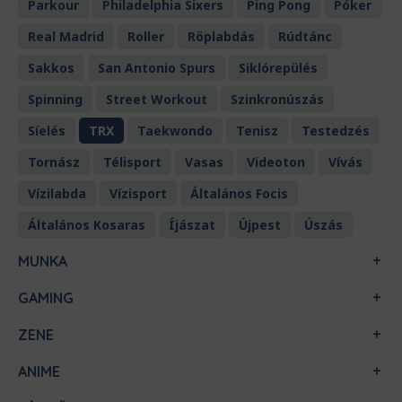
Parkour
Philadelphia Sixers
Ping Pong
Póker
Real Madrid
Roller
Röplabdás
Rúdtánc
Sakkos
San Antonio Spurs
Siklórepülés
Spinning
Street Workout
Szinkronúszás
Síelés
TRX
Taekwondo
Tenisz
Testedzés
Tornász
Télisport
Vasas
Videoton
Vívás
Vízilabda
Vízisport
Általános Focis
Általános Kosaras
Íjászat
Újpest
Úszás
MUNKA
GAMING
ZENE
ANIME