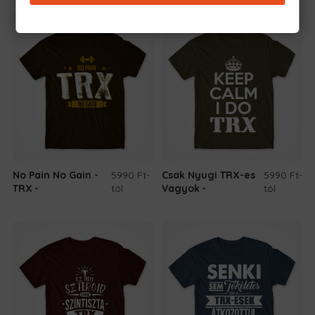
No Pain No Gain -
5990 Ft
-
Csak Nyugi TRX-es
5990 Ft
-
TRX
tól
Vagyok
tól