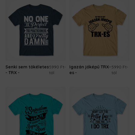
Senki sem tökéletes
5990 Ft
-
Igazán jóképű TRX-
5990 Ft
-
- TRX
tól
es
tól