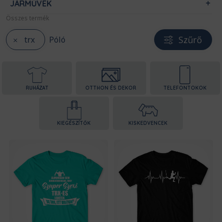
JÁRMŰVEK
Összes termék
Szűrő
trx
Póló
RUHÁZAT
OTTHON ÉS DEKOR
TELEFONTOKOK
KIEGÉSZÍTŐK
KISKEDVENCEK