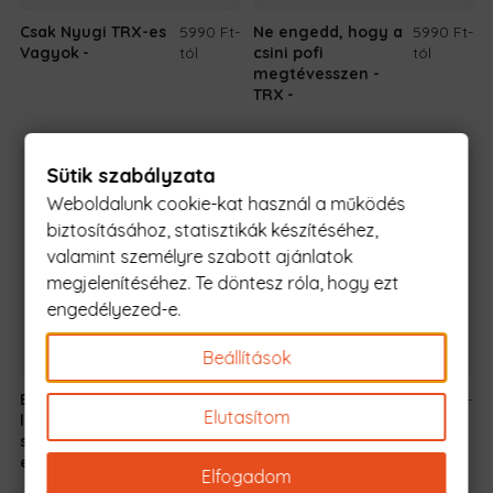
Csak Nyugi TRX-es
5990 Ft
-
Ne engedd, hogy a
5990 Ft
-
Vagyok
tól
csini pofi
tól
megtévesszen -
TRX
Sütik szabályzata
Weboldalunk cookie-kat használ a működés
biztosításához, statisztikák készítéséhez,
valamint személyre szabott ajánlatok
megjelenítéséhez. Te döntesz róla, hogy ezt
engedélyezed-e.
Beállítások
Ezt a csajt már
5990 Ft
-
Ez nem csak sport -
5990 Ft
-
Elutasítom
lefoglalta egy
tól
TRX
tól
szuper szexi TRX-
es
Elfogadom