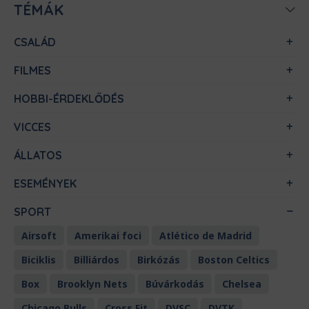
TÉMÁK
CSALÁD
FILMES
HOBBI-ÉRDEKLŐDÉS
VICCES
ÁLLATOS
ESEMÉNYEK
SPORT
Airsoft
Amerikai foci
Atlético de Madrid
Biciklis
Billiárdos
Birkózás
Boston Celtics
Box
Brooklyn Nets
Búvárkodás
Chelsea
Chicago Bulls
Cross Fit
DVSC
DVTK