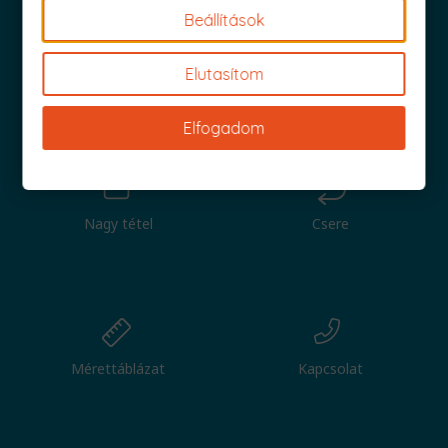
Beállítások
Elutasítom
Iratkozz fel és küldjük is az 1000 Ft értékű kuponod!
Elfogadom
Nagy tétel
Csere
Mérettáblázat
Kapcsolat