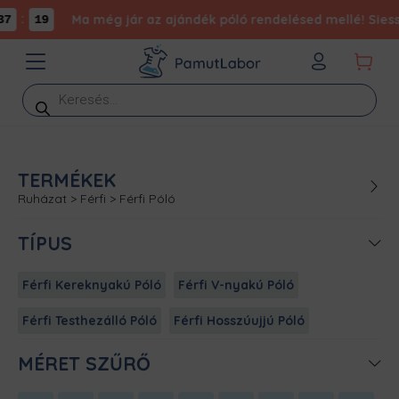
:
Ma még jár az ajándék póló rendelésed mellé! Siess,
7
19
Products
search
TERMÉKEK
Ruházat
>
Férfi
>
Férfi Póló
TÍPUS
Férfi Kereknyakú Póló
Férfi V-nyakú Póló
Férfi Testhezálló Póló
Férfi Hosszúujjú Póló
MÉRET SZŰRŐ