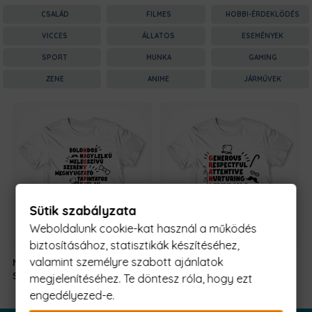
CSALÁD
FILMES
HOBBI-ÉRDEKLŐDÉS
VICCES
ÁLLATOS
ESEMÉNYEK
SPORT
MUNKA
GAMING
ZENE
ANIME
JÁRMŰVEK
Sütik szabályzata
Weboldalunk cookie-kat használ a működés
biztosításához, statisztikák készítéséhez,
valamint személyre szabott ajánlatok
Nagyapa -
5990 Ft
-
Nagyapa -
5990 Ft
-
Szójáték
tól
Szójáték
tól
megjelenítéséhez. Te döntesz róla, hogy ezt
engedélyezed-e.