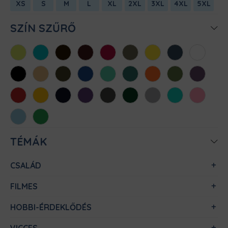
XS
S
M
L
XL
2XL
3XL
4XL
5XL
SZÍN SZŰRŐ
Almazöld
Atollkék
Barna
Bordó
Chili
Cink
Citromsárga
Denim
Fehér
Fekete
Homok
Khaki
Királykék
Menta
Méregzöld
Narancs
Oliva
Padlizsán
Piros
Sárga
Sötétkék
Sötétlila
Sötétszürke
Sötétzöld
Sportszürke
Türkiz
Világos
rózsaszín
Világoskék
Zöld
TÉMÁK
CSALÁD
FILMES
HOBBI-ÉRDEKLŐDÉS