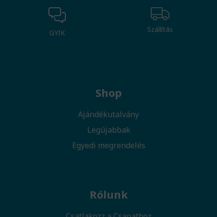
Szállítás
GYIK
Shop
Ajándékutalvány
Legújabbak
Egyedi megrendelés
Rólunk
Csatlakozz a Csapathoz