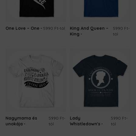
One Love – One
5990 Ft
-tól
King And Queen –
5990 Ft
-
King
tól
Nagymama és
5990 Ft
-
Lady
5990 Ft
-
unokája
tól
Whistledown's
tól