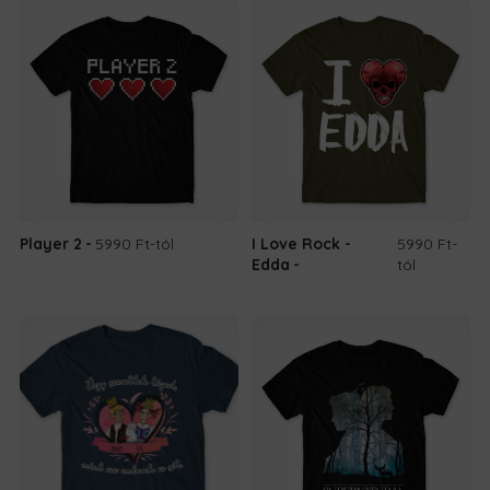
10.690 Ft.
8.690 Ft.
Player 2
5990 Ft
-tól
I Love Rock -
5990 Ft
-
Edda
tól