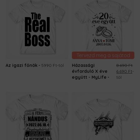
Tervezd meg a sajátod
Az igazi főnök
5990 Ft
-tól
Házassági
8.690
Ft
Original
Cur
évforduló X éve
6.690
Ft
-
price
pri
együtt - MyLife
tól
was:
is:
8.690 Ft.
6.69