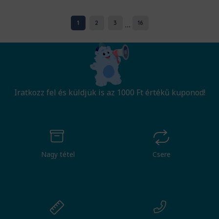
...
1
2
3
16
Iratkozz fel és küldjük is az 1000 Ft értékű kuponod!
Nagy tétel
Csere