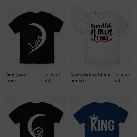
One Love –
5990 Ft
-
Szeretlek te hülye
5990 Ft
-
Love
tól
bunkó
tól