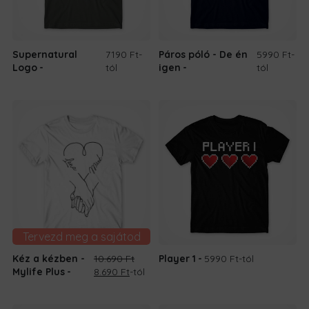
Supernatural
7190 Ft
-
Páros póló - De én
5990 Ft
-
Logo
tól
igen
tól
Tervezd meg a sajátod
Kéz a kézben -
10.690
Ft
Player 1
5990 Ft
-tól
Original
Current
Mylife Plus
8.690
Ft
-tól
price
price
was:
is: