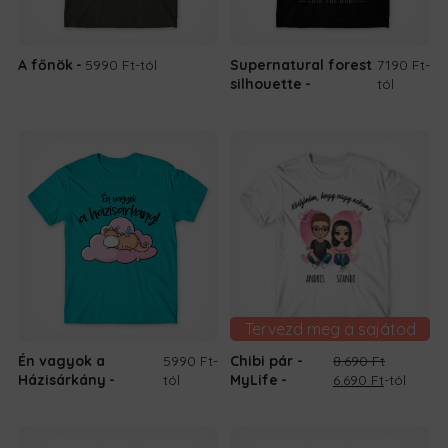
A főnök
5990 Ft
-tól
Supernatural forest
7190 Ft
-
silhouette
tól
Tervezd meg a sajátod
Én vagyok a
5990 Ft
-
Chibi pár -
8.690
Ft
Original
Current
Házisárkány
tól
MyLife
6.690
Ft
-tól
price
price
was:
is:
8.690 Ft.
6.690 Ft.