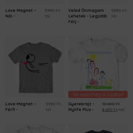
Love Magnet –
5990 Ft
-
Veled Önmagam
5990 Ft
-
Női
tól
Lehetek - Legjobb
tól
Férj
Tervezd meg a sajátod
Love Magnet –
5990 Ft
-
Gyerekrajz -
10.690
Ft
Original
Current
Férfi
tól
Mylife Plus
8.690
Ft
-tól
price
price
was:
is:
10.690 Ft.
8.690 Ft