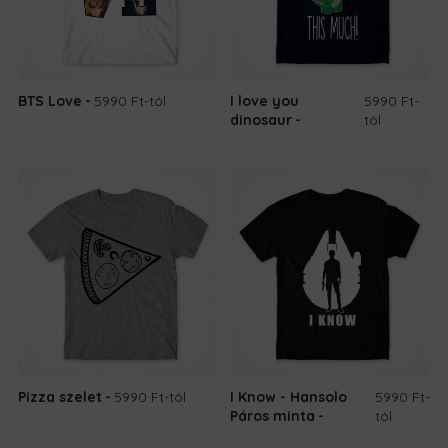
BTS Love
5990 Ft
-tól
I love you
5990 Ft
-
dinosaur
tól
Pizza szelet
5990 Ft
-tól
I Know - Hansolo
5990 Ft
-
Páros minta
tól