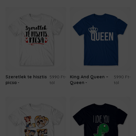
Szeretlek te hisztis
5990 Ft
-
King And Queen –
5990 Ft
-
picsa
tól
Queen
tól