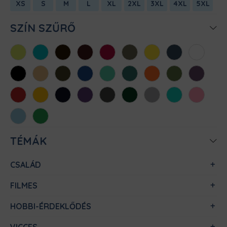
XS
S
M
L
XL
2XL
3XL
4XL
5XL
SZÍN SZŰRŐ
Almazöld
Atollkék
Barna
Bordó
Chili
Cink
Citromsárga
Denim
Fehér
Fekete
Homok
Khaki
Királykék
Menta
Méregzöld
Narancs
Oliva
Padlizsán
Piros
Sárga
Sötétkék
Sötétlila
Sötétszürke
Sötétzöld
Sportszürke
Türkiz
Világos
rózsaszín
Világoskék
Zöld
TÉMÁK
CSALÁD
FILMES
HOBBI-ÉRDEKLŐDÉS