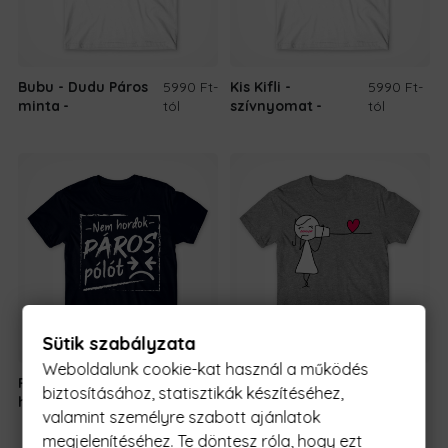
Bubu - Dudu Páros
5990 Ft
-
Kis Kifli -
5990 Ft
-
minta
tól
szívnyomat
tól
Sütik szabályzata
Weboldalunk cookie-kat használ a működés
Páros póló - Én nem
5990 Ft
-
Love Phone –
5990 Ft
-
biztosításához, statisztikák készítéséhez,
hordok
tól
Női
tól
valamint személyre szabott ajánlatok
megjelenítéséhez. Te döntesz róla, hogy ezt