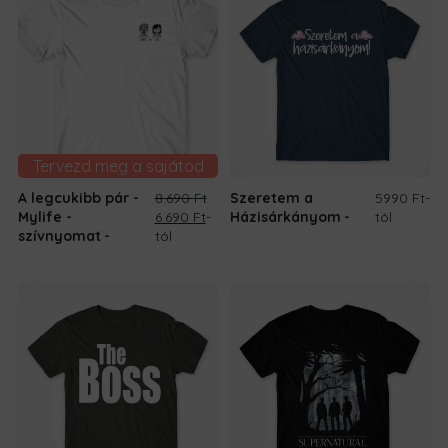
Tervezd meg a sajátod
A legcukibb pár -
8.690
Ft
Szeretem a
5990 Ft
-
Original
Current
Mylife -
6.690
Ft
-
Házisárkányom
tól
price
price
szívnyomat
tól
was:
is:
8.690 Ft.
6.690 Ft.