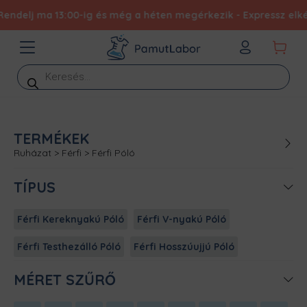
j ma 13:00-ig és még a héten megérkezik - Expressz elkészítés
Products
search
TERMÉKEK
Ruházat
>
Férfi
>
Férfi Póló
TÍPUS
Férfi Kereknyakú Póló
Férfi V-nyakú Póló
Férfi Testhezálló Póló
Férfi Hosszúujjú Póló
MÉRET SZŰRŐ