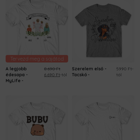
Tervezd meg a sajátod
A legjobb
8.690
Ft
Szerelem első -
5990 Ft
-
Original
Current
édesapa -
6.690
Ft
-tól
Tacskó
tól
price
price
MyLife
was:
is:
8.690 Ft.
6.690 Ft.