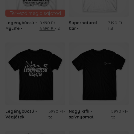
Tervezd meg a sajátod
Legénybúcsú -
8.690
Ft
Supernatural
7190 Ft
-
Original
Current
MyLife
6.690
Ft
-tól
Car
tól
price
price
was:
is:
8.690 Ft.
6.690 Ft.
Legénybúcsú -
5990 Ft
-
Nagy Kifli -
5990 Ft
-
Végjáték
tól
szívnyomat
tól