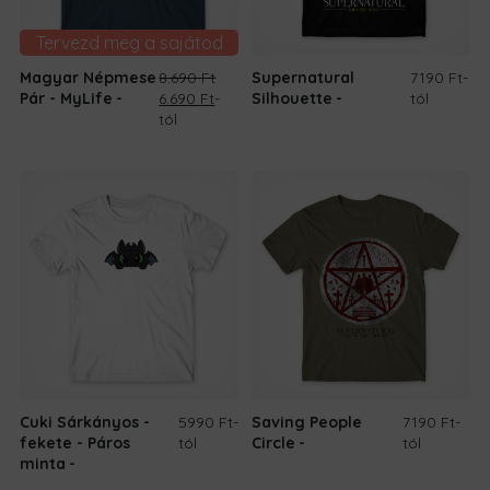
Tervezd meg a sajátod
Magyar Népmese
8.690
Ft
Supernatural
7190 Ft
-
Original
Current
Pár - MyLife
6.690
Ft
-
Silhouette
tól
price
price
tól
was:
is:
8.690 Ft.
6.690 Ft.
Cuki Sárkányos -
5990 Ft
-
Saving People
7190 Ft
-
fekete - Páros
tól
Circle
tól
minta