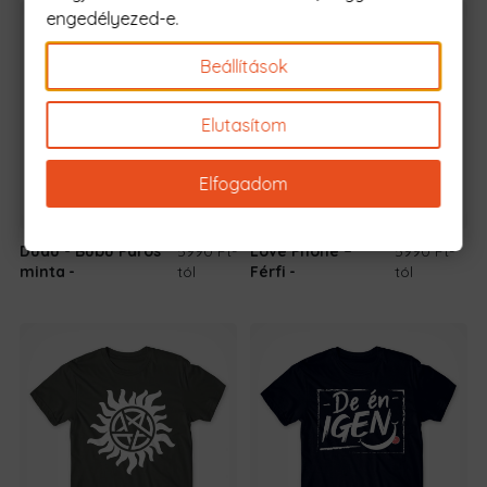
engedélyezed-e.
Beállítások
Elutasítom
Elfogadom
Dudu - Bubu Páros
5990 Ft
-
Love Phone –
5990 Ft
-
minta
tól
Férfi
tól