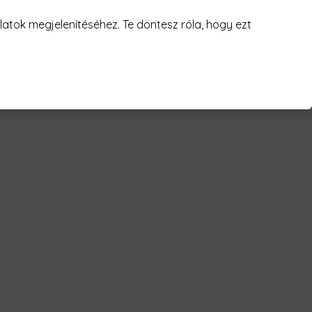
juk! 😥
atok megjelenítéséhez. Te döntesz róla, hogy ezt
vagyunk Férfi Póló"