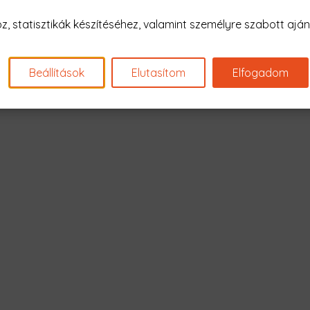
Nagyon sajnál
 statisztikák készítéséhez, valamint személyre szabott ajánl
Nincs találat erre: "szépek 
Beállítások
Elutasítom
Elfogadom