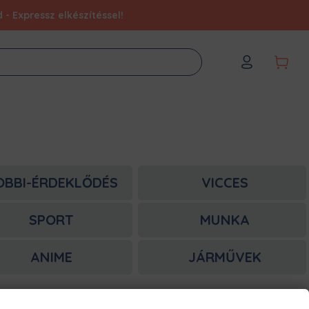
- Expressz elkészítéssel!
OBBI-ÉRDEKLŐDÉS
VICCES
SPORT
MUNKA
ANIME
JÁRMŰVEK