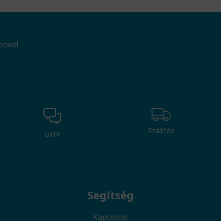
onod!
Szállítás
GYIK
Segítség
Kapcsolat