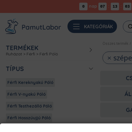
nap
:
:
0
07
13
03
Pro
KATEGÓRIÁK
sea
Összes termék
/
TERMÉKEK
Ruházat
>
Férfi
>
Férfi Póló
szépe
TÍPUS
C
Férfi Kereknyakú Póló
ÁL
Férfi V-nyakú Póló
Férfi Testhezálló Póló
G
Férfi Hosszúujjú Póló