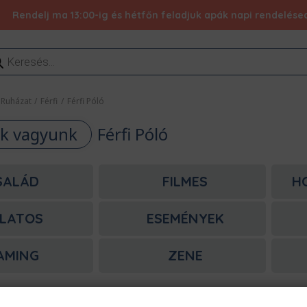
Rendelj ma 13:00-ig és hétfőn feladjuk apák napi rendelésed 
ducts
rch
Ruházat
/
Férfi
/
Férfi Póló
k vagyunk
Férfi Póló
SALÁD
FILMES
H
LATOS
ESEMÉNYEK
AMING
ZENE