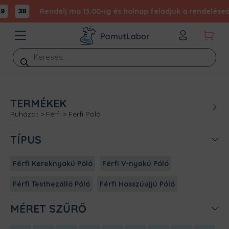
:
Rendelj ma 13:00-ig és holnap feladjuk a rendelésed -
38
Products
search
TERMÉKEK
Ruházat
>
Férfi
>
Férfi Póló
TÍPUS
Férfi Kereknyakú Póló
Férfi V-nyakú Póló
Férfi Testhezálló Póló
Férfi Hosszúujjú Póló
MÉRET SZŰRŐ