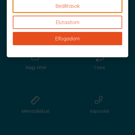
Beállítások
Elutasítom
Iratkozz fel és küldjük is az 1000 Ft értékű kuponod!
Elfogadom
Nagy tétel
Csere
Mérettáblázat
Kapcsolat