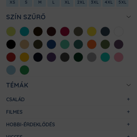
XS
S
M
L
XL
2XL
3XL
4XL
5XL
SZÍN SZŰRŐ
Almazöld
Atollkék
Barna
Bordó
Chili
Cink
Citromsárga
Denim
Fehér
Fekete
Homok
Khaki
Királykék
Menta
Méregzöld
Narancs
Oliva
Padlizsán
Piros
Sárga
Sötétkék
Sötétlila
Sötétszürke
Sötétzöld
Sportszürke
Türkiz
Világos
rózsaszín
Világoskék
Zöld
TÉMÁK
CSALÁD
FILMES
HOBBI-ÉRDEKLŐDÉS