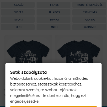
CSALÁD
FILMES
HOBBI-ÉRDEKLŐDÉS
VICCES
ÁLLATOS
ESEMÉNYEK
SPORT
MUNKA
GAMING
ZENE
ANIME
JÁRMŰVEK
Sütik szabályzata
Weboldalunk cookie-kat használ a működés
biztosításához, statisztikák készítéséhez,
valamint személyre szabott ajánlatok
Szép vagy, mint
5990 Ft
-
Szép vagy, mint
5990 Ft
-
egy új traktor
tól
egy új traktor
tól
megjelenítéséhez. Te döntesz róla, hogy ezt
engedélyezed-e.