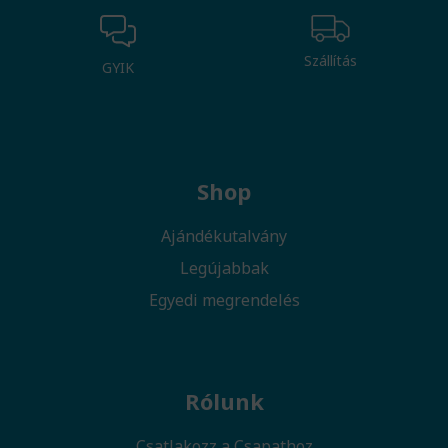
Szállítás
GYIK
Shop
Ajándékutalvány
Legújabbak
Egyedi megrendelés
Rólunk
Csatlakozz a Csapathoz