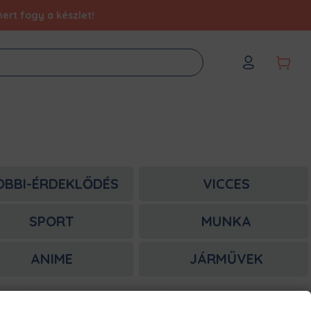
ert fogy a készlet!
OBBI-ÉRDEKLŐDÉS
VICCES
SPORT
MUNKA
ANIME
JÁRMŰVEK