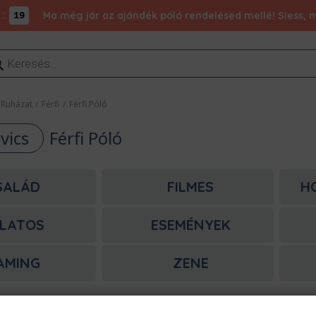
:
Ma még jár az ajándék póló rendelésed mellé! Siess, m
18
ducts
rch
Ruházat
/
Férfi
/
Férfi Póló
vics
Férfi Póló
SALÁD
FILMES
H
LATOS
ESEMÉNYEK
AMING
ZENE