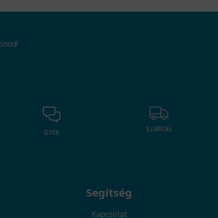
onod!
Szállítás
GYIK
Segítség
Kapcsolat