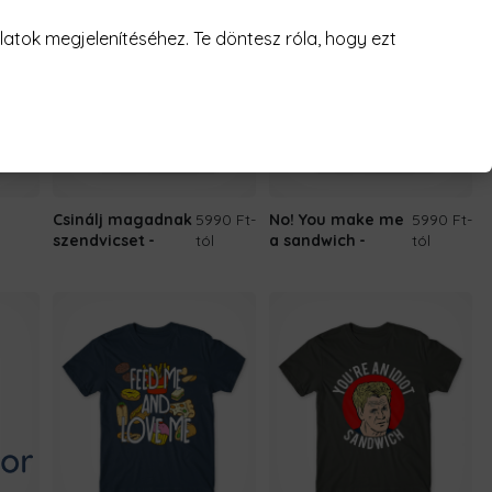
atok megjelenítéséhez. Te döntesz róla, hogy ezt
Csinálj magadnak
5990 Ft
-
No! You make me
5990 Ft
-
szendvicset
tól
a sandwich
tól