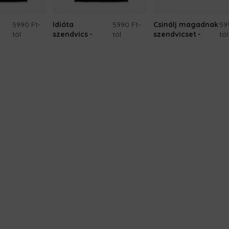
5990 Ft
-
Idióta
5990 Ft
-
Csinálj magadnak
59
tól
szendvics
tól
szendvicset
tól