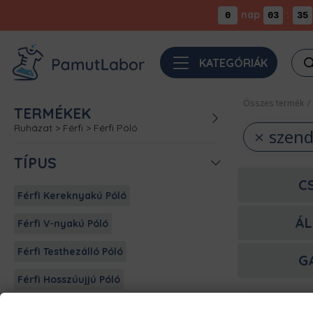
nap
:
0
03
35
Pro
KATEGÓRIÁK
sea
Összes termék
/
TERMÉKEK
Ruházat
>
Férfi
>
Férfi Póló
szend
TÍPUS
C
Férfi Kereknyakú Póló
ÁL
Férfi V-nyakú Póló
Férfi Testhezálló Póló
G
Férfi Hosszúujjú Póló