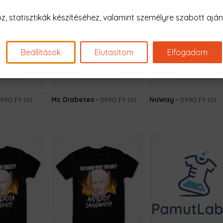
 statisztikák készítéséhez, valamint személyre szabott ajánl
Beállítások
Elutasítom
Elfogadom
990 Ft
-tól
Mc Diabetes
5990 Ft
-tól
NoWay
5990 Ft
-tól