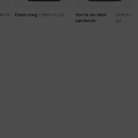
90 Ft
-
Etess meg
5990 Ft
-tól
You're an idiot
5990 Ft
-
sandwich
tól