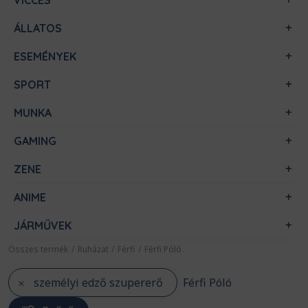
VICCES
ÁLLATOS
ESEMÉNYEK
SPORT
MUNKA
GAMING
ZENE
ANIME
JÁRMŰVEK
Összes termék
/
Ruházat
/
Férfi
/
Férfi Póló
személyi edző szupererő
Férfi Póló