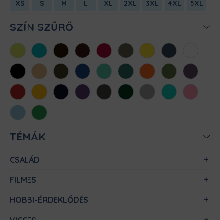
XS
S
M
L
XL
2XL
3XL
4XL
5XL
SZÍN SZŰRŐ
Almazöld
Atollkék
Barna
Bordó
Chili
Cink
Citromsárga
Denim
Fehér
Fekete
Homok
Khaki
Királykék
Menta
Méregzöld
Narancs
Oliva
Padlizsán
Piros
Sárga
Sötétkék
Sötétlila
Sötétszürke
Sötétzöld
Sportszürke
Türkiz
Világos
rózsaszín
Világoskék
Zöld
TÉMÁK
CSALÁD
FILMES
HOBBI-ÉRDEKLŐDÉS