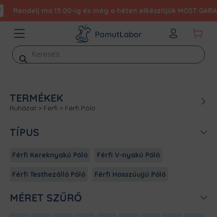
Rendelj ma 13:00-ig és még a héten elkészítjük MOST GARANTÁ
Products
search
TERMÉKEK
Ruházat
>
Férfi
>
Férfi Póló
TÍPUS
Férfi Kereknyakú Póló
Férfi V-nyakú Póló
Férfi Testhezálló Póló
Férfi Hosszúujjú Póló
MÉRET SZŰRŐ