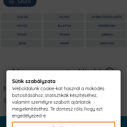
Szűrő
CSALÁD
FILMES
HOBBI-ÉRDEKLŐDÉS
VICCES
ÁLLATOS
ESEMÉNYEK
SPORT
MUNKA
GAMING
ZENE
ANIME
JÁRMŰVEK
Nagyon sajnáljuk! 😥
Sütik szabályzata
Nincs találat erre: "személyi edző
Weboldalunk cookie-kat használ a működés
biztosításához, statisztikák készítéséhez,
szupererő Férfi Póló"
valamint személyre szabott ajánlatok
megjelenítéséhez. Te döntesz róla, hogy ezt
engedélyezed-e.