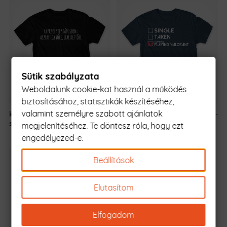
Sütik szabályzata
Weboldalunk cookie-kat használ a működés
biztosításához, statisztikák készítéséhez,
valamint személyre szabott ajánlatok
kapcsolati
5990 Ft
-
Kapcsolati státusz -
5990 Ft
-
státuszom
tól
Valorant
tól
megjelenítéséhez. Te döntesz róla, hogy ezt
engedélyezed-e.
Beállítások
Elutasítom
Elfogadom