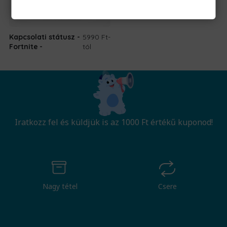
Kapcsolati státusz -
5990 Ft
-
Fortnite
tól
Iratkozz fel és küldjük is az 1000 Ft értékű kuponod!
Nagy tétel
Csere