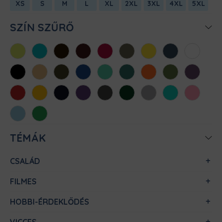
XS
S
M
L
XL
2XL
3XL
4XL
5XL
SZÍN SZŰRŐ
Almazöld
Atollkék
Barna
Bordó
Chili
Cink
Citromsárga
Denim
Fehér
Fekete
Homok
Khaki
Királykék
Menta
Méregzöld
Narancs
Oliva
Padlizsán
Piros
Sárga
Sötétkék
Sötétlila
Sötétszürke
Sötétzöld
Sportszürke
Türkiz
Világos
rózsaszín
Világoskék
Zöld
TÉMÁK
CSALÁD
FILMES
HOBBI-ÉRDEKLŐDÉS