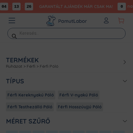
:
:
na
GARANTÁLT AJÁNDÉK MÁR CSAK MA!
04
13
26
0
Products
search
TERMÉKEK
Ruházat
>
Férfi
>
Férfi Póló
TÍPUS
Férfi Kereknyakú Póló
Férfi V-nyakú Póló
Férfi Testhezálló Póló
Férfi Hosszúujjú Póló
MÉRET SZŰRŐ