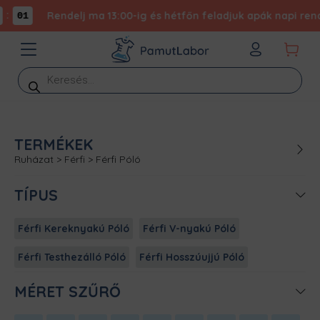
:
Rendelj ma 13:00-ig és hétfőn feladjuk apák napi rende
01
Products
search
TERMÉKEK
Ruházat
>
Férfi
>
Férfi Póló
TÍPUS
Férfi Kereknyakú Póló
Férfi V-nyakú Póló
Férfi Testhezálló Póló
Férfi Hosszúujjú Póló
MÉRET SZŰRŐ