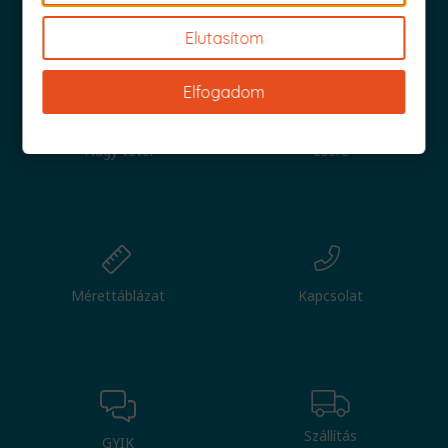
Iratkozz fel és küldjük is az 1000 Ft értékű kuponod!
Elutasítom
Elfogadom
Nagy tétel
Csere
Mérettáblázat
Kapcsolat
Szállítás
GYIK