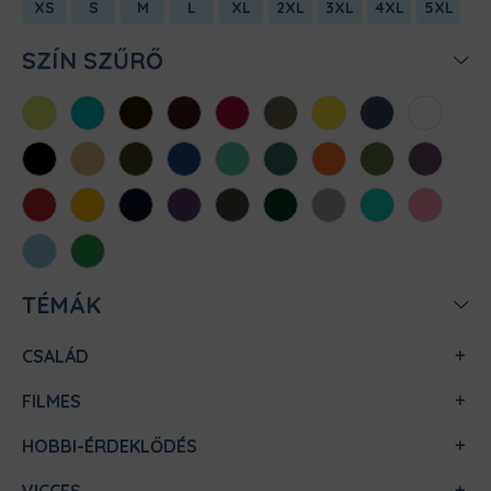
XS
S
M
L
XL
2XL
3XL
4XL
5XL
SZÍN SZŰRŐ
Almazöld
Atollkék
Barna
Bordó
Chili
Cink
Citromsárga
Denim
Fehér
Fekete
Homok
Khaki
Királykék
Menta
Méregzöld
Narancs
Oliva
Padlizsán
Piros
Sárga
Sötétkék
Sötétlila
Sötétszürke
Sötétzöld
Sportszürke
Türkiz
Világos
rózsaszín
Világoskék
Zöld
TÉMÁK
CSALÁD
FILMES
HOBBI-ÉRDEKLŐDÉS