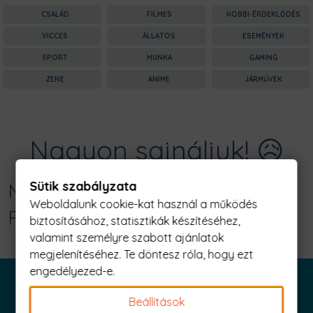
CSALÁD
FILMES
HOBBI-ÉRDEKLŐDÉS
VICCES
ÁLLATOS
ESEMÉNYEK
SPORT
MUNKA
GAMING
ZENE
ANIME
JÁRMŰVEK
Nagyon sajnáljuk! 😥
Sütik szabályzata
Nincs találat erre: "starting Férfi
Weboldalunk cookie-kat használ a működés
Póló"
biztosításához, statisztikák készítéséhez,
valamint személyre szabott ajánlatok
megjelenítéséhez. Te döntesz róla, hogy ezt
engedélyezed-e.
Beállítások