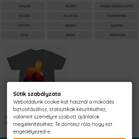
CSALÁD
FILMES
HOBBI-ÉRDEKLŐDÉS
VICCES
ÁLLATOS
ESEMÉNYEK
SPORT
MUNKA
GAMING
ZENE
ANIME
JÁRMŰVEK
Sütik szabályzata
Weboldalunk cookie-kat használ a működés
biztosításához, statisztikák készítéséhez,
valamint személyre szabott ajánlatok
Iron Man
8.490
Ft
Original
Current
silhouette
7.990
Ft
-tól
megjelenítéséhez. Te döntesz róla, hogy ezt
price
price
engedélyezed-e.
was:
is: