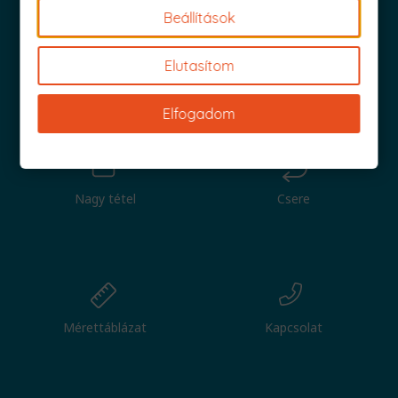
8.490 Ft.
7.990 Ft.
Beállítások
Elutasítom
Iratkozz fel és küldjük is az 1000 Ft értékű kuponod!
Elfogadom
Nagy tétel
Csere
Mérettáblázat
Kapcsolat