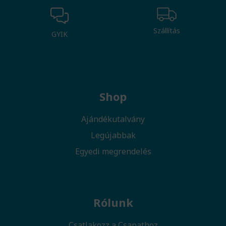
Szállítás
GYIK
Shop
Ajándékutalvány
Legújabbak
Egyedi megrendelés
Rólunk
Csatlakozz a Csapathoz