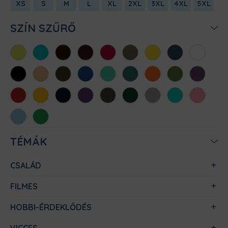
XS
S
M
L
XL
2XL
3XL
4XL
5XL
SZÍN SZŰRŐ
Almazöld
Atollkék
Barna
Bordó
Chili
Cink
Citromsárga
Denim
Fehér
Fekete
Homok
Khaki
Királykék
Menta
Méregzöld
Narancs
Oliva
Padlizsán
Piros
Sárga
Sötétkék
Sötétlila
Sötétszürke
Sötétzöld
Sportszürke
Türkiz
Világos
rózsaszín
Világoskék
Zöld
TÉMÁK
CSALÁD
FILMES
HOBBI-ÉRDEKLŐDÉS