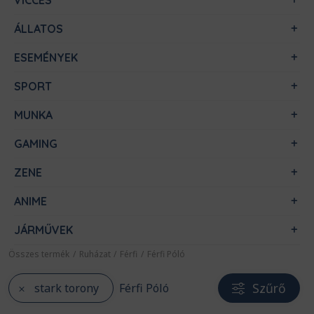
VICCES
ÁLLATOS
ESEMÉNYEK
SPORT
MUNKA
GAMING
ZENE
ANIME
JÁRMŰVEK
Összes termék
/
Ruházat
/
Férfi
/
Férfi Póló
Szűrő
stark torony
Férfi Póló