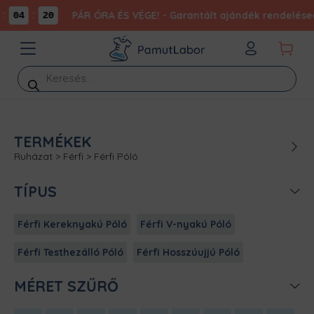
:
:
PÁR ÓRA ÉS VÉGE! - Garantált ajándék rendelésed
04
20
Products
search
TERMÉKEK
Ruházat
>
Férfi
>
Férfi Póló
TÍPUS
Férfi Kereknyakú Póló
Férfi V-nyakú Póló
Férfi Testhezálló Póló
Férfi Hosszúujjú Póló
MÉRET SZŰRŐ