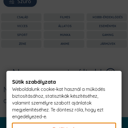
Szűrő
CSALÁD
FILMES
HOBBI-ÉRDEKLŐDÉS
VICCES
ÁLLATOS
ESEMÉNYEK
SPORT
MUNKA
GAMING
ZENE
ANIME
JÁRMŰVEK
Nagyon sajnáljuk! 😥
Sütik szabályzata
Nincs találat erre: "stark birthday
Weboldalunk cookie-kat használ a működés
biztosításához, statisztikák készítéséhez,
december Férfi Póló"
valamint személyre szabott ajánlatok
megjelenítéséhez. Te döntesz róla, hogy ezt
engedélyezed-e.