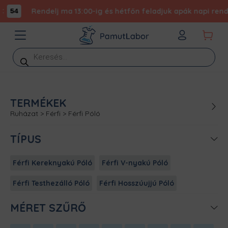
Rendelj ma 13:00-ig és hétfőn feladjuk apák napi rendel
54
Products
search
TERMÉKEK
Ruházat
>
Férfi
>
Férfi Póló
TÍPUS
Férfi Kereknyakú Póló
Férfi V-nyakú Póló
Férfi Testhezálló Póló
Férfi Hosszúujjú Póló
MÉRET SZŰRŐ