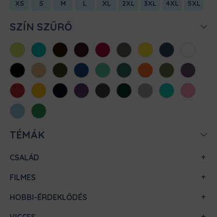
XS
S
M
L
XL
2XL
3XL
4XL
5XL
SZÍN SZŰRŐ
Almazöld
Atollkék
Barna
Bordó
Chili
Cink
Citromsárga
Denim
Fehér
Fekete
Homok
Khaki
Királykék
Menta
Méregzöld
Narancs
Oliva
Padlizsán
Piros
Sárga
Sötétkék
Sötétlila
Sötétszürke
Sötétzöld
Sportszürke
Türkiz
Világos
rózsaszín
Világoskék
Zöld
TÉMÁK
CSALÁD
FILMES
HOBBI-ÉRDEKLŐDÉS