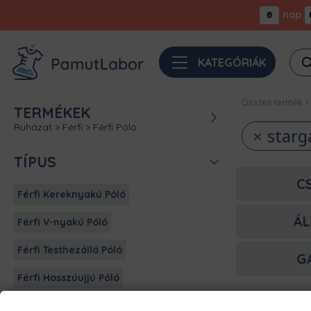
nap
0
Pro
KATEGÓRIÁK
sea
Összes termék
/
TERMÉKEK
Ruházat
>
Férfi
>
Férfi Póló
starg
TÍPUS
C
Férfi Kereknyakú Póló
ÁL
Férfi V-nyakú Póló
Férfi Testhezálló Póló
G
Férfi Hosszúujjú Póló