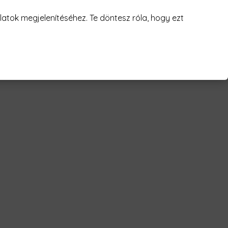
juk! 😥
atok megjelenítéséhez. Te döntesz róla, hogy ezt
azing Férfi Póló"