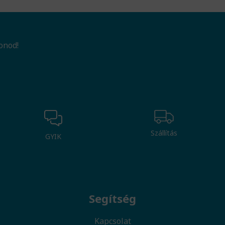
onod!
Szállítás
GYIK
Segítség
Kapcsolat