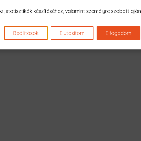
Nagyon sajnál
 statisztikák készítéséhez, valamint személyre szabott ajánl
Nincs találat erre: "starg
Beállítások
Elutasítom
Elfogadom