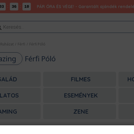
:
:
PÁR ÓRA ÉS VÉGE! - Garantált ajándék rendel
03
36
10
ducts
rch
Ruházat
/
Férfi
/
Férfi Póló
azing
Férfi Póló
SALÁD
FILMES
H
LATOS
ESEMÉNYEK
AMING
ZENE