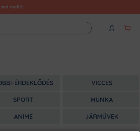
ésed mellé!
OBBI-ÉRDEKLŐDÉS
VICCES
SPORT
MUNKA
ANIME
JÁRMŰVEK