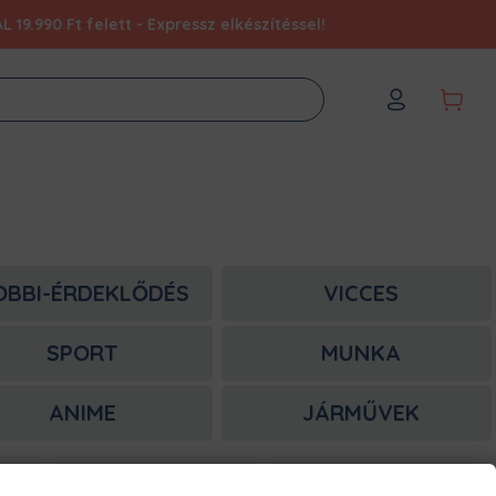
9.990 Ft felett - Expressz elkészítéssel!
OBBI-ÉRDEKLŐDÉS
VICCES
SPORT
MUNKA
ANIME
JÁRMŰVEK