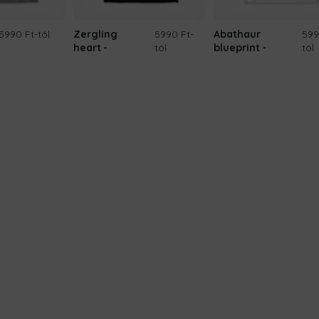
5990 Ft
-tól
Zergling
5990 Ft
-
Abathaur
599
heart
tól
blueprint
tól