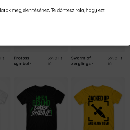
atok megjelenítéséhez. Te döntesz róla, hogy ezt
 Ft
-
Protoss
5990 Ft
-
Swarm of
5990 Ft
-
symbol
tól
zerglings
tól