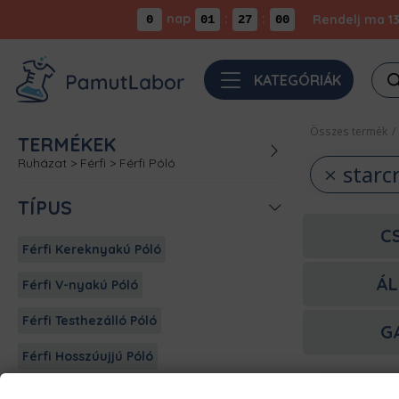
nap
:
:
Rendelj ma 13
0
01
27
00
Pro
KATEGÓRIÁK
sea
Összes termék
/
TERMÉKEK
Ruházat
>
Férfi
>
Férfi Póló
starc
TÍPUS
C
Férfi Kereknyakú Póló
ÁL
Férfi V-nyakú Póló
Férfi Testhezálló Póló
G
Férfi Hosszúujjú Póló