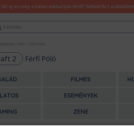
:00-ig és még a héten elkészítjük MOST GARANTÁLT AJÁNDÉKKAL 1
ducts
rch
Ruházat
/
Férfi
/
Férfi Póló
raft 2
Férfi Póló
SALÁD
FILMES
H
LATOS
ESEMÉNYEK
AMING
ZENE