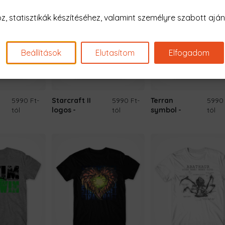
 statisztikák készítéséhez, valamint személyre szabott ajánl
Beállítások
Elutasítom
Elfogadom
5990 Ft
-
Starcraft II
5990 Ft
-
Terran
5990
tól
logos
tól
symbol
tól