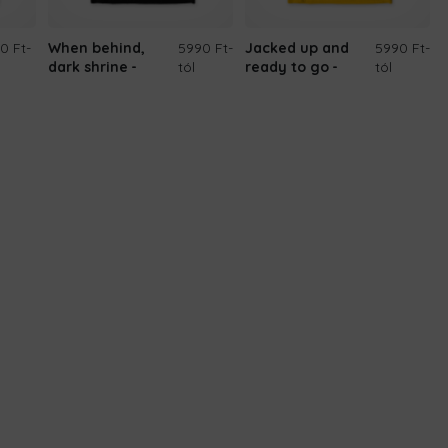
0 Ft
-
When behind,
5990 Ft
-
Jacked up and
5990 Ft
-
dark shrine
tól
ready to go
tól