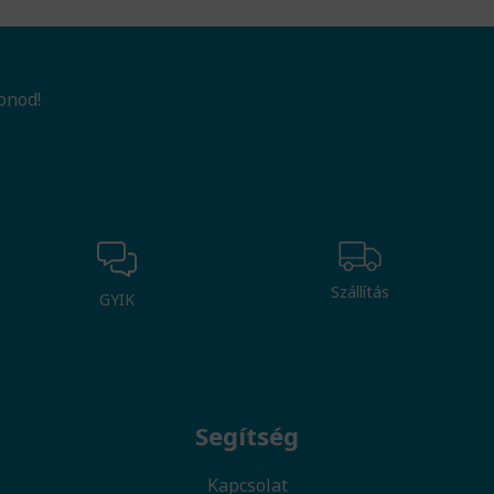
onod!
Szállítás
GYIK
Segítség
Kapcsolat