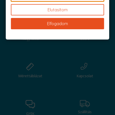
Iratkozz fel és küldjük is az 1000 Ft értékű kuponod!
Elutasítom
Elfogadom
Nagy tétel
Csere
Mérettáblázat
Kapcsolat
Szállítás
GYIK