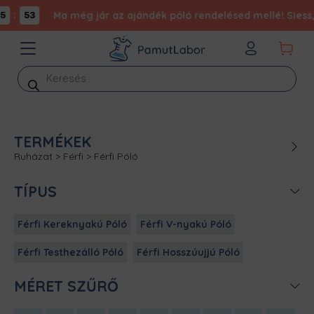
:
Ma még jár az ajándék póló rendelésed mellé! Siess, 
53
Products
search
TERMÉKEK
Ruházat
>
Férfi
>
Férfi Póló
TÍPUS
Férfi Kereknyakú Póló
Férfi V-nyakú Póló
Férfi Testhezálló Póló
Férfi Hosszúujjú Póló
MÉRET SZŰRŐ