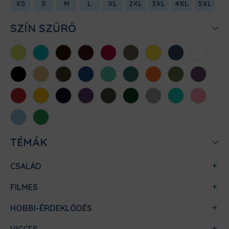
XS
S
M
L
XL
2XL
3XL
4XL
5XL
SZÍN SZŰRŐ
Almazöld
Atollkék
Barna
Bordó
Chili
Cink
Citromsárga
Denim
Fehér
Fekete
Homok
Khaki
Királykék
Menta
Méregzöld
Narancs
Oliva
Padlizsán
Piros
Sárga
Sötétkék
Sötétlila
Sötétszürke
Sötétzöld
Sportszürke
Türkiz
Világos
rózsaszín
Világoskék
Zöld
TÉMÁK
CSALÁD
FILMES
HOBBI-ÉRDEKLŐDÉS