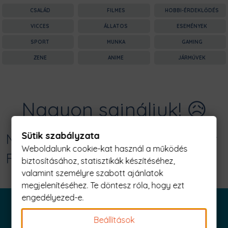
CSALÁD
FILMES
HOBBI-ÉRDEKLŐDÉS
VICCES
ÁLLATOS
ESEMÉNYEK
SPORT
MUNKA
GAMING
ZENE
ANIME
JÁRMŰVEK
Nagyon sajnáljuk! 😥
Sütik szabályzata
Nincs találat erre: "star trek sweater
Weboldalunk cookie-kat használ a működés
Férfi Póló"
biztosításához, statisztikák készítéséhez,
valamint személyre szabott ajánlatok
megjelenítéséhez. Te döntesz róla, hogy ezt
engedélyezed-e.
Beállítások