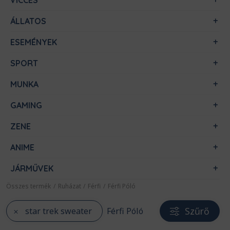
VICCES
ÁLLATOS
ESEMÉNYEK
SPORT
MUNKA
GAMING
ZENE
ANIME
JÁRMŰVEK
Összes termék
/
Ruházat
/
Férfi
/
Férfi Póló
Szűrő
star trek sweater
Férfi Póló