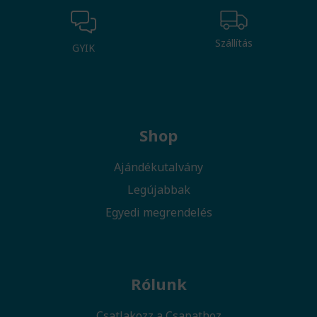
Szállítás
GYIK
Shop
Ajándékutalvány
Legújabbak
Egyedi megrendelés
Rólunk
Csatlakozz a Csapathoz