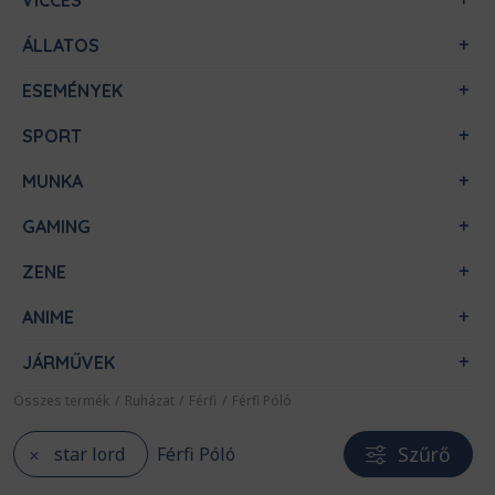
VICCES
ÁLLATOS
ESEMÉNYEK
SPORT
MUNKA
GAMING
ZENE
ANIME
JÁRMŰVEK
Összes termék
/
Ruházat
/
Férfi
/
Férfi Póló
Szűrő
star lord
Férfi Póló