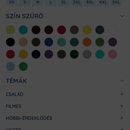
XS
S
M
L
XL
2XL
3XL
4XL
5XL
SZÍN SZŰRŐ
Almazöld
Atollkék
Barna
Bordó
Chili
Cink
Citromsárga
Denim
Fehér
Fekete
Homok
Khaki
Királykék
Menta
Méregzöld
Narancs
Oliva
Padlizsán
Piros
Sárga
Sötétkék
Sötétlila
Sötétszürke
Sötétzöld
Sportszürke
Türkiz
Világos
rózsaszín
Világoskék
Zöld
TÉMÁK
CSALÁD
FILMES
HOBBI-ÉRDEKLŐDÉS