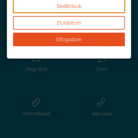
7.990 Ft.
7.490 Ft.
Beállítások
Elutasítom
Iratkozz fel és küldjük is az 1000 Ft értékű kuponod!
Elfogadom
Nagy tétel
Csere
Mérettáblázat
Kapcsolat