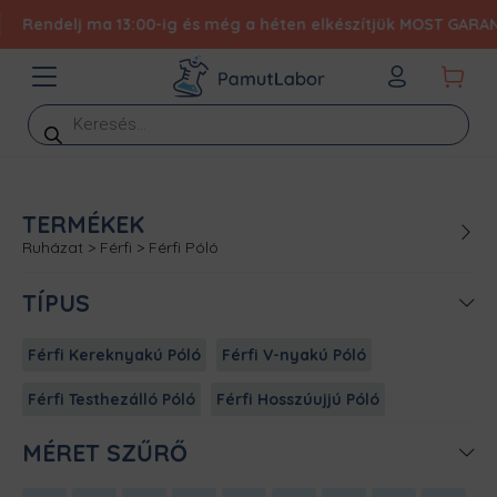
Rendelj ma 13:00-ig és még a héten elkészítjük MOST GARANTÁL
Products
search
TERMÉKEK
Ruházat
>
Férfi
>
Férfi Póló
TÍPUS
Férfi Kereknyakú Póló
Férfi V-nyakú Póló
Férfi Testhezálló Póló
Férfi Hosszúujjú Póló
MÉRET SZŰRŐ