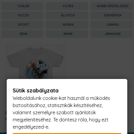
CSALÁD
FILMES
HOBBI-ÉRDEKLŐDÉS
VICCES
ÁLLATOS
ESEMÉNYEK
SPORT
MUNKA
GAMING
ZENE
ANIME
JÁRMŰVEK
Sütik szabályzata
Weboldalunk cookie-kat használ a működés
biztosításához, statisztikák készítéséhez,
valamint személyre szabott ajánlatok
Star Lord
7.990
Ft
Original
Current
swirl
7.490
Ft
-tól
megjelenítéséhez. Te döntesz róla, hogy ezt
price
price
engedélyezed-e.
was:
is: