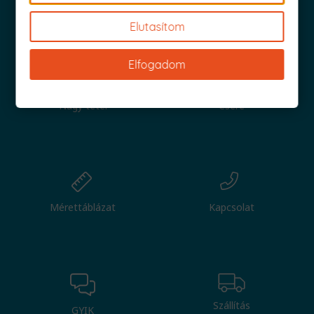
Iratkozz fel és küldjük is az 1000 Ft értékű kuponod!
Elutasítom
Elfogadom
Nagy tétel
Csere
Mérettáblázat
Kapcsolat
Szállítás
GYIK