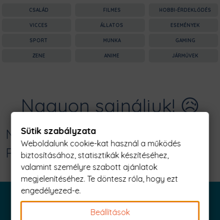
CSALÁD
FILMES
HOBBI-ÉRDEKLŐDÉS
VICCES
ÁLLATOS
ESEMÉNYEK
SPORT
MUNKA
GAMING
ZENE
ANIME
JÁRMŰVEK
Nagyon sajnáljuk! 😥
Sütik szabályzata
Nincs találat erre: "stache off Férfi
Weboldalunk cookie-kat használ a működés
Póló"
biztosításához, statisztikák készítéséhez,
valamint személyre szabott ajánlatok
megjelenítéséhez. Te döntesz róla, hogy ezt
engedélyezed-e.
Beállítások