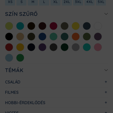
XS
S
M
L
XL
2XL
3XL
4XL
5XL
SZÍN SZŰRŐ
Almazöld
Atollkék
Barna
Bordó
Chili
Cink
Citromsárga
Denim
Fehér
Fekete
Homok
Khaki
Királykék
Menta
Méregzöld
Narancs
Oliva
Padlizsán
Piros
Sárga
Sötétkék
Sötétlila
Sötétszürke
Sötétzöld
Sportszürke
Türkiz
Világos
rózsaszín
Világoskék
Zöld
TÉMÁK
CSALÁD
FILMES
HOBBI-ÉRDEKLŐDÉS