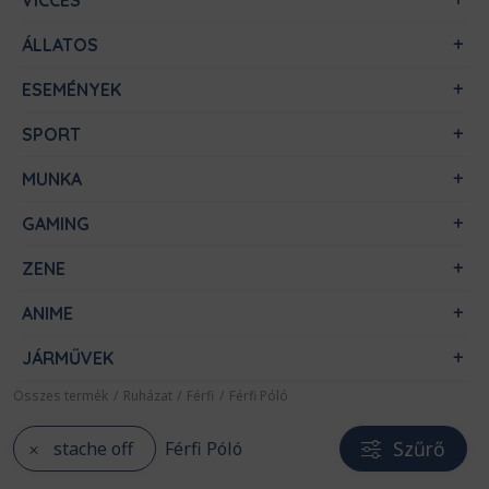
VICCES
ÁLLATOS
ESEMÉNYEK
SPORT
MUNKA
GAMING
ZENE
ANIME
JÁRMŰVEK
Összes termék
/
Ruházat
/
Férfi
/
Férfi Póló
Szűrő
stache off
Férfi Póló