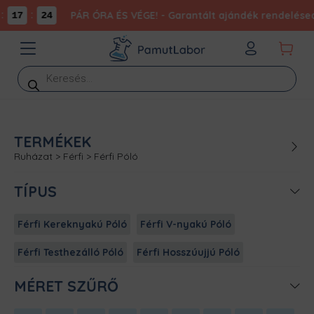
:
PÁR ÓRA ÉS VÉGE! - Garantált ajándék rendelésed
17
24
Products
search
TERMÉKEK
Ruházat
>
Férfi
>
Férfi Póló
TÍPUS
Férfi Kereknyakú Póló
Férfi V-nyakú Póló
Férfi Testhezálló Póló
Férfi Hosszúujjú Póló
MÉRET SZŰRŐ