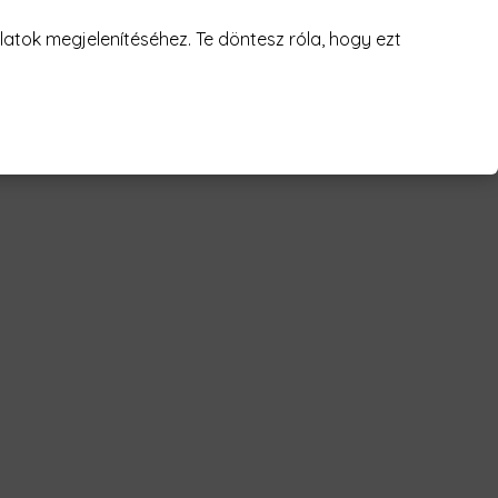
juk! 😥
atok megjelenítéséhez. Te döntesz róla, hogy ezt
ward Férfi Póló"