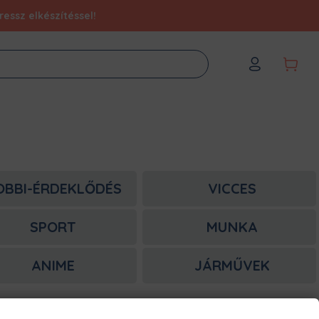
essz elkészítéssel!
OBBI-ÉRDEKLŐDÉS
VICCES
SPORT
MUNKA
ANIME
JÁRMŰVEK