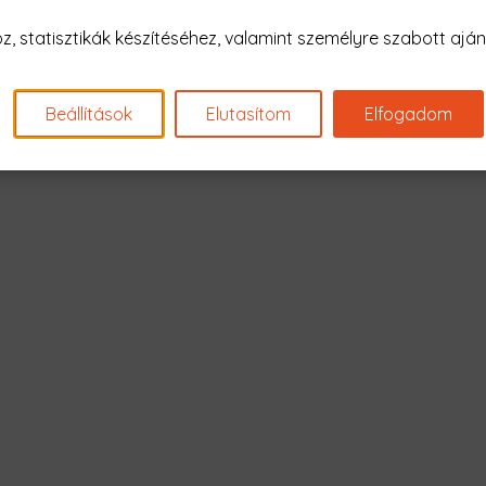
Nagyon sajnál
 statisztikák készítéséhez, valamint személyre szabott ajánl
Nincs találat erre: "squid
Beállítások
Elutasítom
Elfogadom