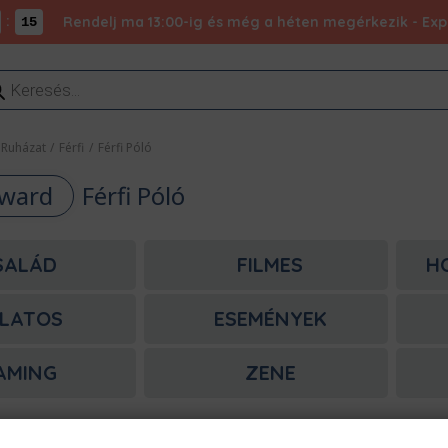
:
Rendelj ma 13:00-ig és még a héten megérkezik - Expr
15
ducts
rch
Ruházat
/
Férfi
/
Férfi Póló
dward
Férfi Póló
SALÁD
FILMES
H
LATOS
ESEMÉNYEK
AMING
ZENE