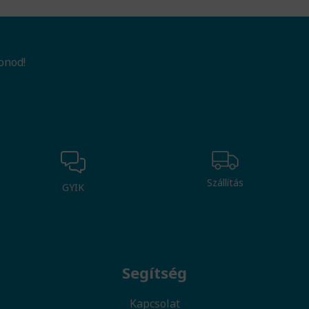
onod!
Szállítás
GYIK
Segítség
Kapcsolat