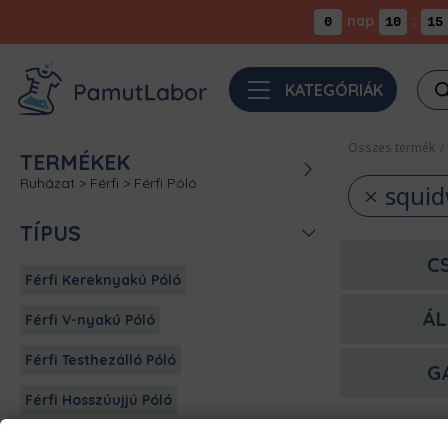
nap
:
0
10
15
Pro
KATEGÓRIÁK
sea
Összes termék
/
TERMÉKEK
Ruházat
>
Férfi
>
Férfi Póló
squi
TÍPUS
C
Férfi Kereknyakú Póló
ÁL
Férfi V-nyakú Póló
Férfi Testhezálló Póló
G
Férfi Hosszúujjú Póló