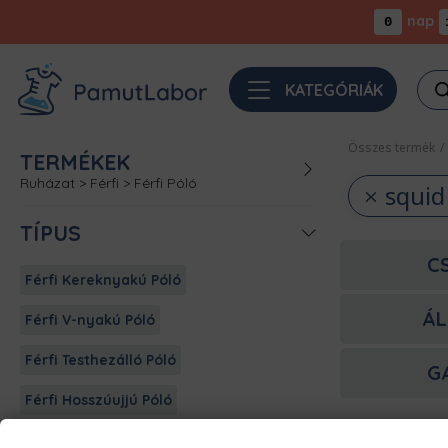
nap
0
Pro
KATEGÓRIÁK
sea
Összes termék
/
TERMÉKEK
Ruházat
>
Férfi
>
Férfi Póló
squi
TÍPUS
C
Férfi Kereknyakú Póló
ÁL
Férfi V-nyakú Póló
Férfi Testhezálló Póló
G
Férfi Hosszúujjú Póló