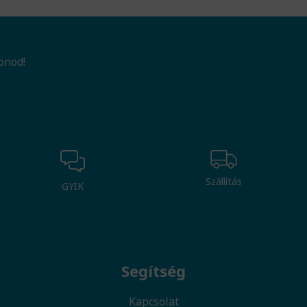
onod!
Szállítás
GYIK
Segítség
Kapcsolat