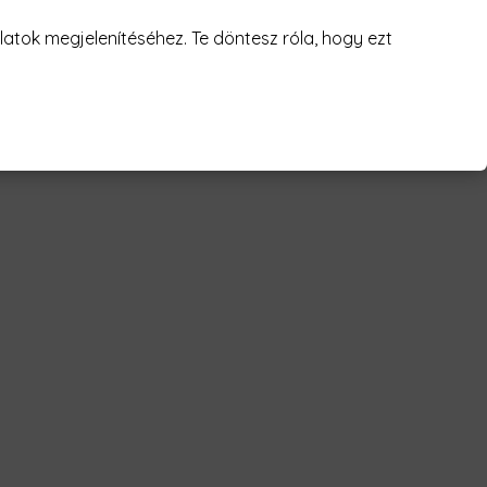
juk! 😥
atok megjelenítéséhez. Te döntesz róla, hogy ezt
ame duo Férfi Póló"