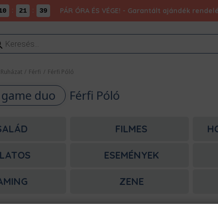
:
:
PÁR ÓRA ÉS VÉGE! - Garantált ajándék rendel
10
21
38
ducts
rch
Ruházat
/
Férfi
/
Férfi Póló
d game duo
Férfi Póló
SALÁD
FILMES
H
LATOS
ESEMÉNYEK
AMING
ZENE