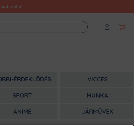
ésed mellé!
OBBI-ÉRDEKLŐDÉS
VICCES
SPORT
MUNKA
ANIME
JÁRMŰVEK