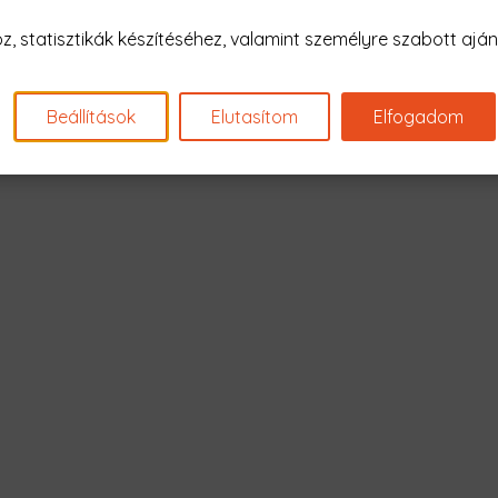
Nagyon sajnál
 statisztikák készítéséhez, valamint személyre szabott ajánl
Nincs találat erre: "squid g
Beállítások
Elutasítom
Elfogadom