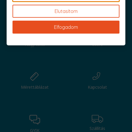
Iratkozz fel és küldjük is az 1000 Ft értékű kuponod!
Elutasítom
Elfogadom
Nagy tétel
Csere
Mérettáblázat
Kapcsolat
Szállítás
GYIK