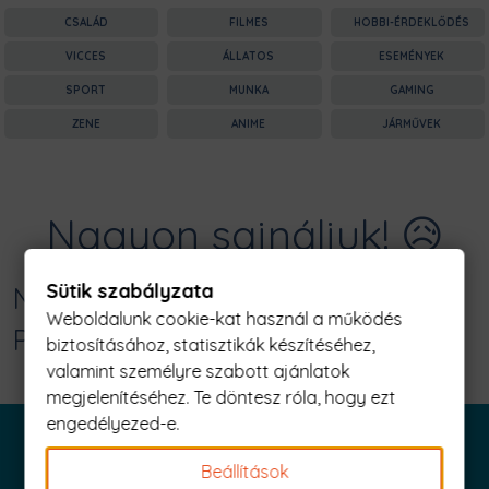
CSALÁD
FILMES
HOBBI-ÉRDEKLŐDÉS
VICCES
ÁLLATOS
ESEMÉNYEK
SPORT
MUNKA
GAMING
ZENE
ANIME
JÁRMŰVEK
Nagyon sajnáljuk! 😥
Sütik szabályzata
Nincs találat erre: "squere Férfi
Weboldalunk cookie-kat használ a működés
Póló"
biztosításához, statisztikák készítéséhez,
valamint személyre szabott ajánlatok
megjelenítéséhez. Te döntesz róla, hogy ezt
engedélyezed-e.
Beállítások