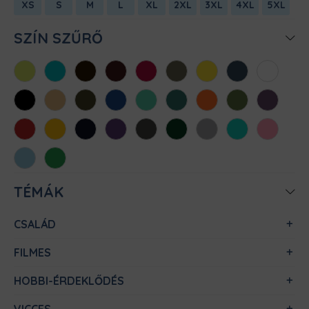
XS
S
M
L
XL
2XL
3XL
4XL
5XL
SZÍN SZŰRŐ
Almazöld
Atollkék
Barna
Bordó
Chili
Cink
Citromsárga
Denim
Fehér
Fekete
Homok
Khaki
Királykék
Menta
Méregzöld
Narancs
Oliva
Padlizsán
Piros
Sárga
Sötétkék
Sötétlila
Sötétszürke
Sötétzöld
Sportszürke
Türkiz
Világos
rózsaszín
Világoskék
Zöld
TÉMÁK
CSALÁD
FILMES
HOBBI-ÉRDEKLŐDÉS