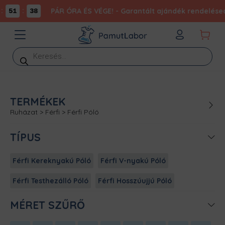
:
PÁR ÓRA ÉS VÉGE! - Garantált ajándék rendelésed
51
38
Products
search
TERMÉKEK
Ruházat
>
Férfi
>
Férfi Póló
TÍPUS
Férfi Kereknyakú Póló
Férfi V-nyakú Póló
Férfi Testhezálló Póló
Férfi Hosszúujjú Póló
MÉRET SZŰRŐ