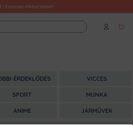
- Expressz elkészítéssel!
OBBI-ÉRDEKLŐDÉS
VICCES
SPORT
MUNKA
ANIME
JÁRMŰVEK