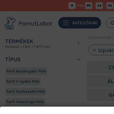
nap
:
:
0
08
14
52
Pro
KATEGÓRIÁK
sea
Összes termék
/
TERMÉKEK
Ruházat
>
Férfi
>
Férfi Póló
squad
TÍPUS
C
Férfi Kereknyakú Póló
ÁL
Férfi V-nyakú Póló
Férfi Testhezálló Póló
G
Férfi Hosszúujjú Póló