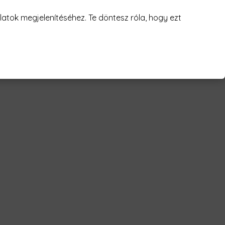
juk! 😥
atok megjelenítéséhez. Te döntesz róla, hogy ezt
ls brush Férfi Póló"