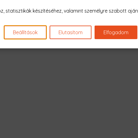
Nagyon sajnál
 statisztikák készítéséhez, valamint személyre szabott ajánl
Nincs találat erre: "squad gir
Beállítások
Elutasítom
Elfogadom