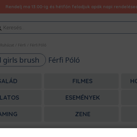
Rendelj ma 13:00-ig és hétfőn feladjuk apák napi rendelésed 
ducts
rch
Ruházat
/
Férfi
/
Férfi Póló
 girls brush
Férfi Póló
SALÁD
FILMES
H
LATOS
ESEMÉNYEK
AMING
ZENE