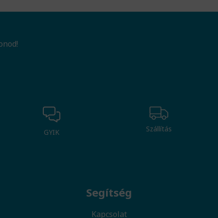
onod!
Szállítás
GYIK
Segítség
Kapcsolat