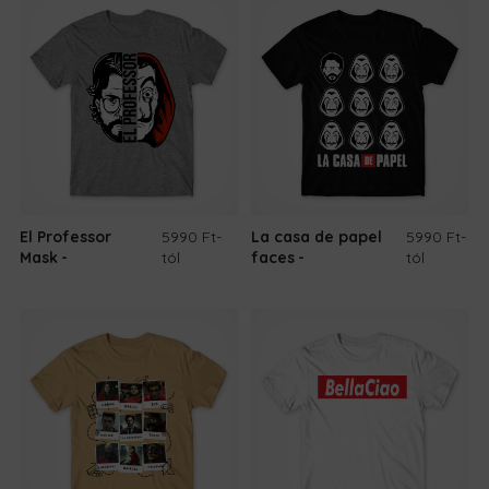
El Professor
5990 Ft
-
La casa de papel
5990 Ft
-
Mask
tól
faces
tól