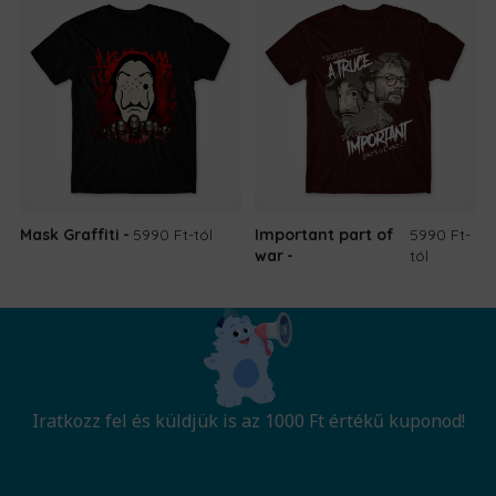
Mask Graffiti
5990 Ft
-tól
Important part of
5990 Ft
-
war
tól
Iratkozz fel és küldjük is az 1000 Ft értékű kuponod!