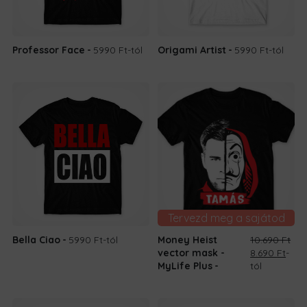
Professor Face
5990 Ft
-tól
Origami Artist
5990 Ft
-tól
Tervezd meg a sajátod
Bella Ciao
5990 Ft
-tól
Money Heist
10.690
Ft
Original
Curr
vector mask -
8.690
Ft
-
price
pric
MyLife Plus
tól
was:
is:
10.690 Ft.
8.690