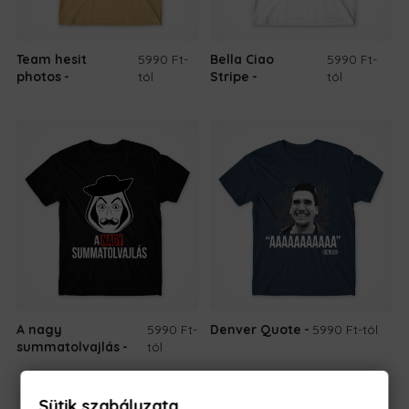
Team hesit
5990 Ft
-
Bella Ciao
5990 Ft
-
photos
tól
Stripe
tól
A nagy
5990 Ft
-
Denver Quote
5990 Ft
-tól
summatolvajlás
tól
Sütik szabályzata