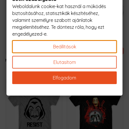
Weboldalunk cookie-kat használ a működés
biztosításához, statisztikák készítéséhez,
valamint személyre szabott ajánlatok
megjelenítéséhez. Te döntesz róla, hogy ezt
engedélyezed-e.
Beállítások
Tervezd meg a sajátod
Money
5990 Ft
-tól
Money Heist -
10.690
Ft
Elutasítom
Original
Current
MyLife Plus
8.690
Ft
-tól
price
price
was:
is:
Elfogadom
10.690 Ft.
8.690 Ft