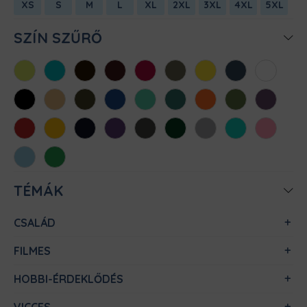
XS
S
M
L
XL
2XL
3XL
4XL
5XL
SZÍN SZŰRŐ
Almazöld
Atollkék
Barna
Bordó
Chili
Cink
Citromsárga
Denim
Fehér
Fekete
Homok
Khaki
Királykék
Menta
Méregzöld
Narancs
Oliva
Padlizsán
Piros
Sárga
Sötétkék
Sötétlila
Sötétszürke
Sötétzöld
Sportszürke
Türkiz
Világos
rózsaszín
Világoskék
Zöld
TÉMÁK
CSALÁD
FILMES
HOBBI-ÉRDEKLŐDÉS