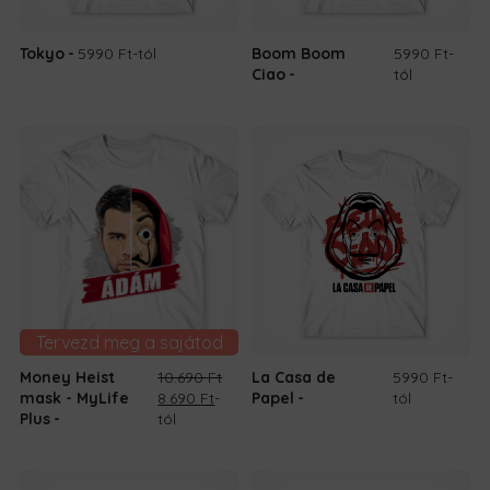
Tokyo
5990 Ft
-tól
Boom Boom
5990 Ft
-
Ciao
tól
Tervezd meg a sajátod
Money Heist
10.690
Ft
La Casa de
5990 Ft
-
Original
Current
mask - MyLife
8.690
Ft
-
Papel
tól
price
price
Plus
tól
was:
is:
10.690 Ft.
8.690 Ft.