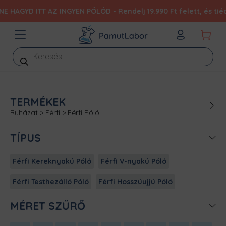
AGYD ITT AZ INGYEN PÓLÓD - Rendelj 19.990 Ft felett, és tiéd l
Products
search
TERMÉKEK
Ruházat
>
Férfi
>
Férfi Póló
TÍPUS
Férfi Kereknyakú Póló
Férfi V-nyakú Póló
Férfi Testhezálló Póló
Férfi Hosszúujjú Póló
MÉRET SZŰRŐ