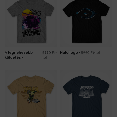
A legnehezebb
5990 Ft
-
Halo logo
5990 Ft
-tól
küldetés
tól