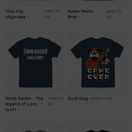
Vice city
5990 Ft
-
Super Mario
6590 Ft
-
cityscape
tól
Bros.
tól
Tomb Raider - The
5990 Ft
-
Duck Dog
6590 Ft
-tól
legend of Lara
tól
Croft