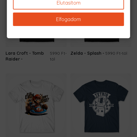
Elutasítom
Elfogadom
Lara Croft - Tomb
5990 Ft
-
Zelda - Splash
5990 Ft
-tól
Raider
tól