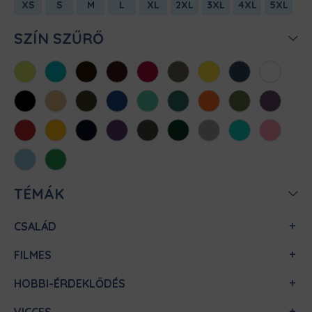
XS
S
M
L
XL
2XL
3XL
4XL
5XL
SZÍN SZŰRŐ
Almazöld
Atollkék
Barna
Bordó
Chili
Cink
Citromsárga
Denim
Fehér
Fekete
Homok
Khaki
Királykék
Menta
Méregzöld
Narancs
Oliva
Padlizsán
Piros
Sárga
Sötétkék
Sötétlila
Sötétszürke
Sötétzöld
Sportszürke
Türkiz
Világos
rózsaszín
Világoskék
Zöld
TÉMÁK
CSALÁD
FILMES
HOBBI-ÉRDEKLŐDÉS