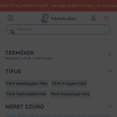
T AZ INGYEN PÓLÓD - Rendelj 19.990 Ft felett, és tiéd lehet eg
Products
search
TERMÉKEK
Ruházat
>
Férfi
>
Férfi Póló
TÍPUS
Férfi Kereknyakú Póló
Férfi V-nyakú Póló
Férfi Testhezálló Póló
Férfi Hosszúujjú Póló
MÉRET SZŰRŐ