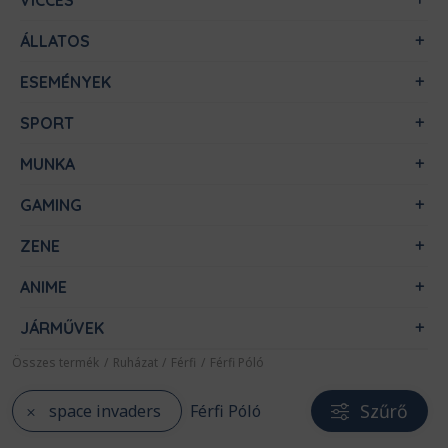
VICCES
ÁLLATOS
ESEMÉNYEK
SPORT
MUNKA
GAMING
ZENE
ANIME
JÁRMŰVEK
Összes termék
/
Ruházat
/
Férfi
/
Férfi Póló
Szűrő
space invaders
Férfi Póló