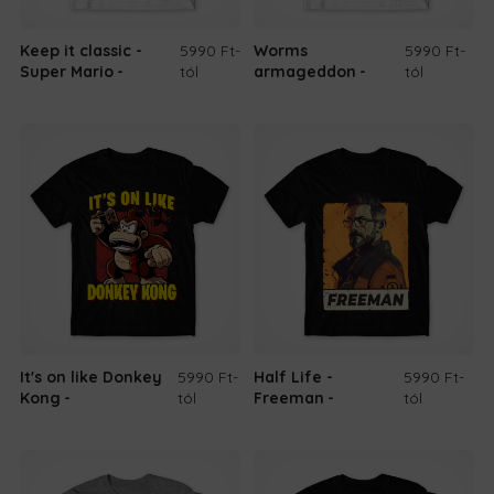
Keep it classic -
5990 Ft
-
Worms
5990 Ft
-
Super Mario
tól
armageddon
tól
It's on like Donkey
5990 Ft
-
Half Life -
5990 Ft
-
Kong
tól
Freeman
tól