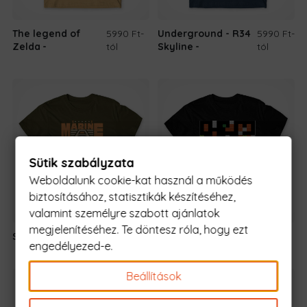
The legend of
5990 Ft
-
Underground - R34
5990 Ft
-
Zelda
tól
Skyline
tól
Sütik szabályzata
Weboldalunk cookie-kat használ a működés
biztosításához, statisztikák készítéséhez,
valamint személyre szabott ajánlatok
megjelenítéséhez. Te döntesz róla, hogy ezt
Space Marine
5990 Ft
-tól
Battle tank
5990 Ft
-tól
engedélyezed-e.
Beállítások