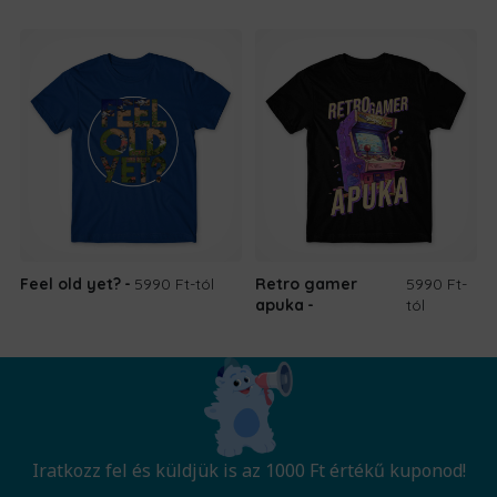
Feel old yet?
5990 Ft
-tól
Retro gamer
5990 Ft
-
apuka
tól
Iratkozz fel és küldjük is az 1000 Ft értékű kuponod!