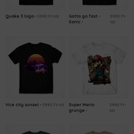
Quake 3 logo
5990 Ft
-tól
Gotta go fast -
5990 Ft
-
Sonic
tól
Vice city sunset
5990 Ft
-tól
Super Mario
5990 Ft
-
grunge
tól