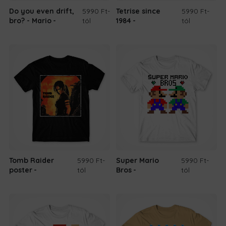
Do you even drift,
5990 Ft
-
Tetrise since
5990 Ft
-
bro? - Mario
tól
1984
tól
Tomb Raider
5990 Ft
-
Super Mario
5990 Ft
-
poster
tól
Bros
tól