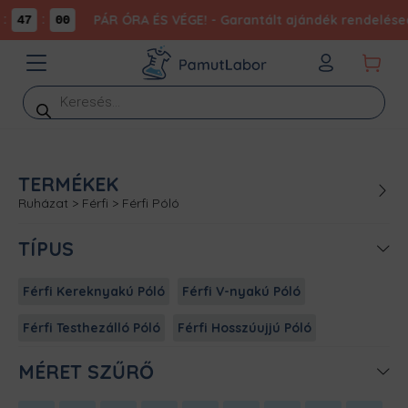
:
:
PÁR ÓRA ÉS VÉGE! - Garantált ajándék rendelésed
47
00
Products
search
TERMÉKEK
Ruházat
>
Férfi
>
Férfi Póló
TÍPUS
Férfi Kereknyakú Póló
Férfi V-nyakú Póló
Férfi Testhezálló Póló
Férfi Hosszúujjú Póló
MÉRET SZŰRŐ