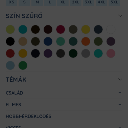
XS
S
M
L
XL
2XL
3XL
4XL
5XL
SZÍN SZŰRŐ
Almazöld
Atollkék
Barna
Bordó
Chili
Cink
Citromsárga
Denim
Fehér
Fekete
Homok
Khaki
Királykék
Menta
Méregzöld
Narancs
Oliva
Padlizsán
Piros
Sárga
Sötétkék
Sötétlila
Sötétszürke
Sötétzöld
Sportszürke
Türkiz
Világos
rózsaszín
Világoskék
Zöld
TÉMÁK
CSALÁD
FILMES
HOBBI-ÉRDEKLŐDÉS