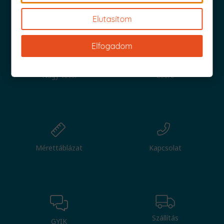
Iratkozz fel és küldjük is az 1000 Ft értékű kuponod!
Elutasítom
Elfogadom
Nagy tétel
Csere
Mérettáblázat
Kapcsolat
Szállítás
GYIK