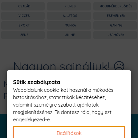
CSALÁD
FILMES
HOBBI-ÉRDEKLŐDÉS
VICCES
ÁLLATOS
ESEMÉNYEK
SPORT
MUNKA
GAMING
ZENE
ANIME
JÁRMŰVEK
Nagyon sajnáljuk! 😥
Sütik szabályzata
Nincs találat erre: "space food Férfi
Weboldalunk cookie-kat használ a működés
Póló"
biztosításához, statisztikák készítéséhez,
valamint személyre szabott ajánlatok
megjelenítéséhez. Te döntesz róla, hogy ezt
engedélyezed-e.
Beállítások