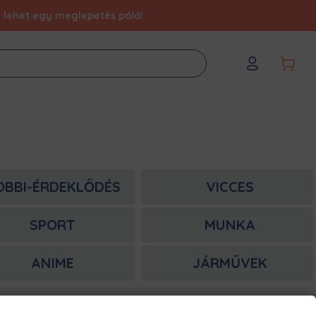
éd lehet egy meglepetés póló!
OBBI-ÉRDEKLŐDÉS
VICCES
SPORT
MUNKA
ANIME
JÁRMŰVEK