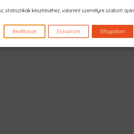
Nagyon sajnál
 statisztikák készítéséhez, valamint személyre szabott ajánl
Nincs találat erre: "space couple 
Beállítások
Elutasítom
Elfogadom