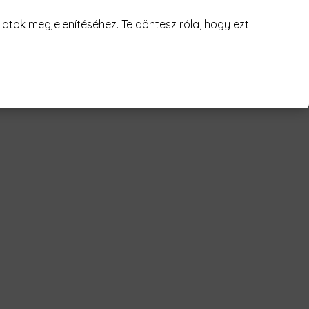
juk! 😥
atok megjelenítéséhez. Te döntesz róla, hogy ezt
- and forever Férfi Póló"