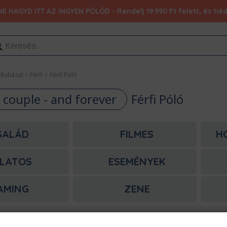
NE HAGYD ITT AZ INGYEN PÓLÓD - Rendelj 19.990 Ft felett, és ti
ducts
rch
Ruházat
/
Férfi
/
Férfi Póló
 couple - and forever
Férfi Póló
SALÁD
FILMES
H
LATOS
ESEMÉNYEK
AMING
ZENE