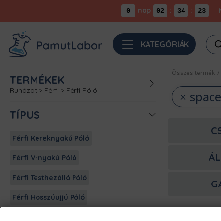
nap
:
:
0
02
34
23
Pro
KATEGÓRIÁK
sea
Összes termék
/
TERMÉKEK
Ruházat
>
Férfi
>
Férfi Póló
space
TÍPUS
C
Férfi Kereknyakú Póló
ÁL
Férfi V-nyakú Póló
Férfi Testhezálló Póló
G
Férfi Hosszúujjú Póló