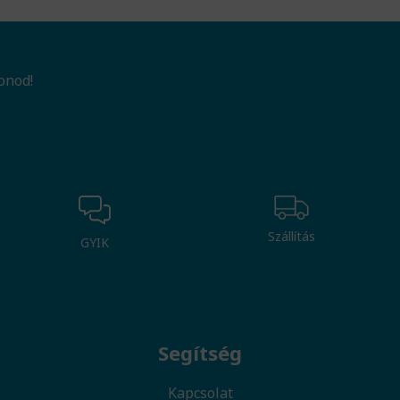
onod!
Szállítás
GYIK
Segítség
Kapcsolat