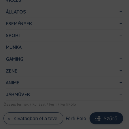
VICCES
ÁLLATOS
ESEMÉNYEK
SPORT
MUNKA
GAMING
ZENE
ANIME
JÁRMŰVEK
Összes termék
/
Ruházat
/
Férfi
/
Férfi Póló
Szűrő
sivatagban él a teve
Férfi Póló