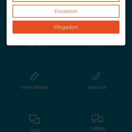
Iratkozz fel és küldjük is az 1000 Ft értékű kuponod!
Elutasítom
Elfogadom
Nagy tétel
Csere
Mérettáblázat
Kapcsolat
Szállítás
GYIK