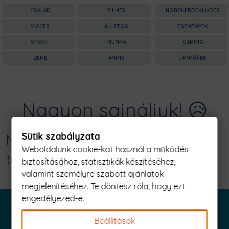
CSALÁD
FILMES
HOBBI-ÉRDEKLŐDÉS
VICCES
ÁLLATOS
ESEMÉNYEK
SPORT
MUNKA
GAMING
ZENE
ANIME
JÁRMŰVEK
Nagyon sajnáljuk! 😥
Sütik szabályzata
Nincs találat erre: "sivatagban él a
Weboldalunk cookie-kat használ a működés
teve Férfi Póló"
biztosításához, statisztikák készítéséhez,
valamint személyre szabott ajánlatok
megjelenítéséhez. Te döntesz róla, hogy ezt
engedélyezed-e.
Beállítások