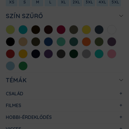
XS
S
M
L
XL
2XL
3XL
4XL
5XL
SZÍN SZŰRŐ
Almazöld
Atollkék
Barna
Bordó
Chili
Cink
Citromsárga
Denim
Fehér
Fekete
Homok
Khaki
Királykék
Menta
Méregzöld
Narancs
Oliva
Padlizsán
Piros
Sárga
Sötétkék
Sötétlila
Sötétszürke
Sötétzöld
Sportszürke
Türkiz
Világos
rózsaszín
Világoskék
Zöld
TÉMÁK
CSALÁD
FILMES
HOBBI-ÉRDEKLŐDÉS