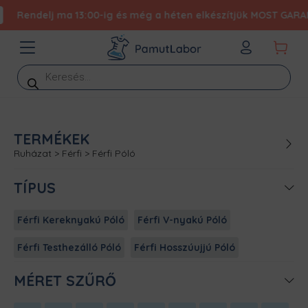
Rendelj ma 13:00-ig és még a héten elkészítjük MOST GARANTÁ
Products
search
TERMÉKEK
Ruházat
>
Férfi
>
Férfi Póló
TÍPUS
Férfi Kereknyakú Póló
Férfi V-nyakú Póló
Férfi Testhezálló Póló
Férfi Hosszúujjú Póló
MÉRET SZŰRŐ