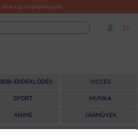
éd lehet egy meglepetés póló!
OBBI-ÉRDEKLŐDÉS
VICCES
SPORT
MUNKA
ANIME
JÁRMŰVEK