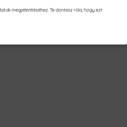
juk! 😥
atok megjelenítéséhez. Te döntesz róla, hogy ezt
ppies Férfi Póló"