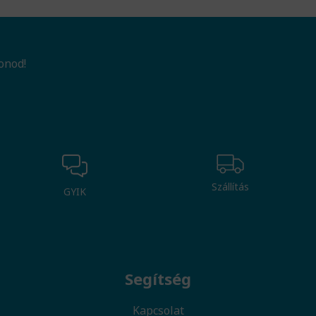
onod!
Szállítás
GYIK
Segítség
Kapcsolat