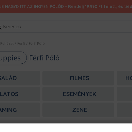
NE HAGYD ITT AZ INGYEN PÓLÓD - Rendelj 19.990 Ft felett, és ti
ducts
rch
Ruházat
/
Férfi
/
Férfi Póló
uppies
Férfi Póló
SALÁD
FILMES
H
LATOS
ESEMÉNYEK
AMING
ZENE