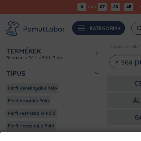
nap
:
:
0
07
26
45
Pro
KATEGÓRIÁK
sea
Összes termék
/
TERMÉKEK
Ruházat
>
Férfi
>
Férfi Póló
sea p
TÍPUS
C
Férfi Kereknyakú Póló
ÁL
Férfi V-nyakú Póló
Férfi Testhezálló Póló
G
Férfi Hosszúujjú Póló