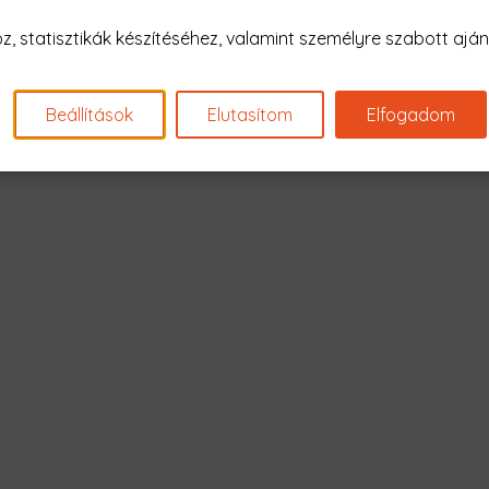
Nagyon sajnál
 statisztikák készítéséhez, valamint személyre szabott ajánl
Nincs találat erre: "sea pu
Beállítások
Elutasítom
Elfogadom