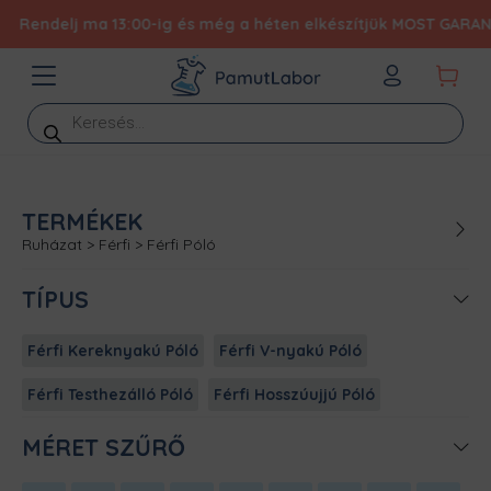
Rendelj ma 13:00-ig és még a héten elkészítjük MOST GARANTÁL
Products
search
TERMÉKEK
Ruházat
>
Férfi
>
Férfi Póló
TÍPUS
Férfi Kereknyakú Póló
Férfi V-nyakú Póló
Férfi Testhezálló Póló
Férfi Hosszúujjú Póló
MÉRET SZŰRŐ