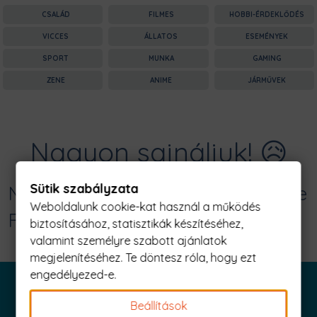
CSALÁD
FILMES
HOBBI-ÉRDEKLŐDÉS
VICCES
ÁLLATOS
ESEMÉNYEK
SPORT
MUNKA
GAMING
ZENE
ANIME
JÁRMŰVEK
Nagyon sajnáljuk! 😥
Sütik szabályzata
Nincs találat erre: "scary terry quote
Weboldalunk cookie-kat használ a működés
Férfi Póló"
biztosításához, statisztikák készítéséhez,
valamint személyre szabott ajánlatok
megjelenítéséhez. Te döntesz róla, hogy ezt
engedélyezed-e.
Beállítások