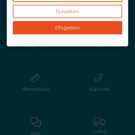
Iratkozz fel és küldjük is az 1000 Ft értékű kuponod!
Elutasítom
Elfogadom
Nagy tétel
Csere
Mérettáblázat
Kapcsolat
Szállítás
GYIK