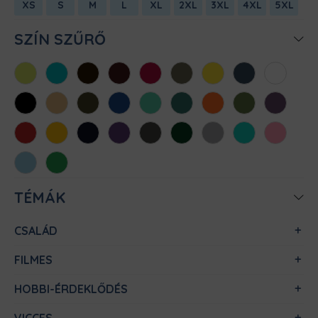
XS
S
M
L
XL
2XL
3XL
4XL
5XL
SZÍN SZŰRŐ
Almazöld
Atollkék
Barna
Bordó
Chili
Cink
Citromsárga
Denim
Fehér
Fekete
Homok
Khaki
Királykék
Menta
Méregzöld
Narancs
Oliva
Padlizsán
Piros
Sárga
Sötétkék
Sötétlila
Sötétszürke
Sötétzöld
Sportszürke
Türkiz
Világos
rózsaszín
Világoskék
Zöld
TÉMÁK
CSALÁD
FILMES
HOBBI-ÉRDEKLŐDÉS