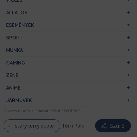
VICCES
ÁLLATOS
ESEMÉNYEK
SPORT
MUNKA
GAMING
ZENE
ANIME
JÁRMŰVEK
Összes termék
/
Ruházat
/
Férfi
/
Férfi Póló
Szűrő
scary terry quote
Férfi Póló