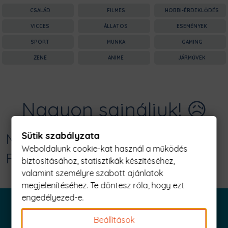
CSALÁD
FILMES
HOBBI-ÉRDEKLŐDÉS
VICCES
ÁLLATOS
ESEMÉNYEK
SPORT
MUNKA
GAMING
ZENE
ANIME
JÁRMŰVEK
Nagyon sajnáljuk! 😥
Sütik szabályzata
Nincs találat erre: "scarif trooper
Weboldalunk cookie-kat használ a működés
Férfi Póló"
biztosításához, statisztikák készítéséhez,
valamint személyre szabott ajánlatok
megjelenítéséhez. Te döntesz róla, hogy ezt
engedélyezed-e.
Beállítások