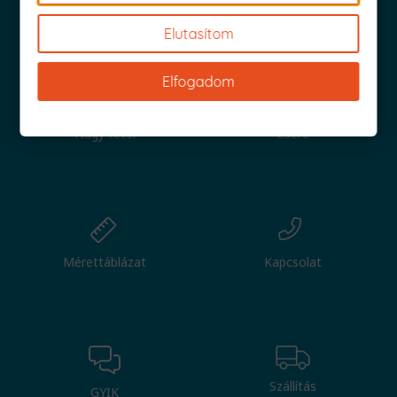
Iratkozz fel és küldjük is az 1000 Ft értékű kuponod!
Elutasítom
Elfogadom
Nagy tétel
Csere
Mérettáblázat
Kapcsolat
Szállítás
GYIK