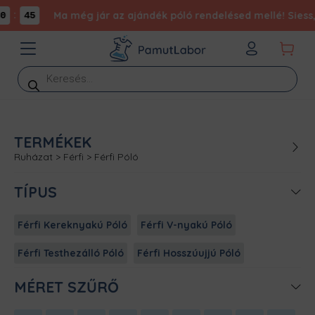
:
Ma még jár az ajándék póló rendelésed mellé! Siess, 
45
Products
search
TERMÉKEK
Ruházat
>
Férfi
>
Férfi Póló
TÍPUS
Férfi Kereknyakú Póló
Férfi V-nyakú Póló
Férfi Testhezálló Póló
Férfi Hosszúujjú Póló
MÉRET SZŰRŐ