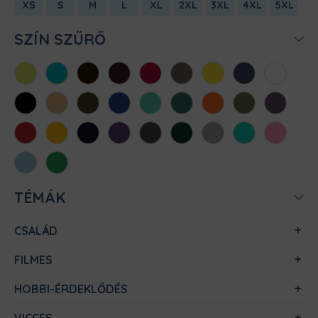
XS
S
M
L
XL
2XL
3XL
4XL
5XL
SZÍN SZŰRŐ
Almazöld
Atollkék
Barna
Bordó
Chili
Cink
Citromsárga
Denim
Fehér
Fekete
Homok
Khaki
Királykék
Menta
Méregzöld
Narancs
Oliva
Padlizsán
Piros
Sárga
Sötétkék
Sötétlila
Sötétszürke
Sötétzöld
Sportszürke
Türkiz
Világos
rózsaszín
Világoskék
Zöld
TÉMÁK
CSALÁD
FILMES
HOBBI-ÉRDEKLŐDÉS