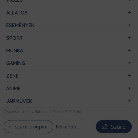
VICCES
ÁLLATOS
ESEMÉNYEK
SPORT
MUNKA
GAMING
ZENE
ANIME
JÁRMŰVEK
Összes termék
/
Ruházat
/
Férfi
/
Férfi Póló
Szűrő
scarif trooper
Férfi Póló