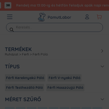
:
Rendelj ma 13:00-ig és hétfőn feladjuk apák napi rende
38
Products
search
TERMÉKEK
Ruházat
>
Férfi
>
Férfi Póló
TÍPUS
Férfi Kereknyakú Póló
Férfi V-nyakú Póló
Férfi Testhezálló Póló
Férfi Hosszúujjú Póló
MÉRET SZŰRŐ