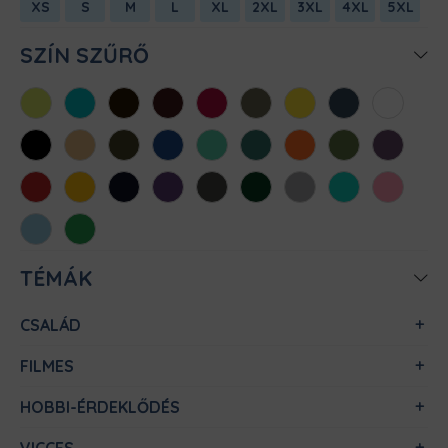
XS
S
M
L
XL
2XL
3XL
4XL
5XL
SZÍN SZŰRŐ
Almazöld
Atollkék
Barna
Bordó
Chili
Cink
Citromsárga
Denim
Fehér
Fekete
Homok
Khaki
Királykék
Menta
Méregzöld
Narancs
Oliva
Padlizsán
Piros
Sárga
Sötétkék
Sötétlila
Sötétszürke
Sötétzöld
Sportszürke
Türkiz
Világos
rózsaszín
Világoskék
Zöld
TÉMÁK
CSALÁD
FILMES
HOBBI-ÉRDEKLŐDÉS