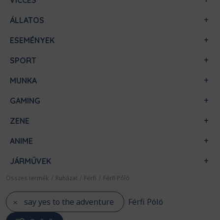
VICCES
ÁLLATOS
ESEMÉNYEK
SPORT
MUNKA
GAMING
ZENE
ANIME
JÁRMŰVEK
Összes termék
/
Ruházat
/
Férfi
/
Férfi Póló
say yes to the adventure
Férfi Póló