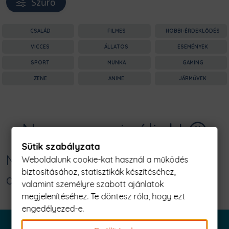
Szűrő
CSALÁD
FILMES
HOBBI-ÉRDEKLŐDÉS
VICCES
ÁLLATOS
ESEMÉNYEK
SPORT
MUNKA
GAMING
ZENE
ANIME
JÁRMŰVEK
Nagyon sajnáljuk! 😥
Sütik szabályzata
Nincs találat erre: "say yes to the
Weboldalunk cookie-kat használ a működés
biztosításához, statisztikák készítéséhez,
adventure Férfi Póló"
valamint személyre szabott ajánlatok
megjelenítéséhez. Te döntesz róla, hogy ezt
engedélyezed-e.