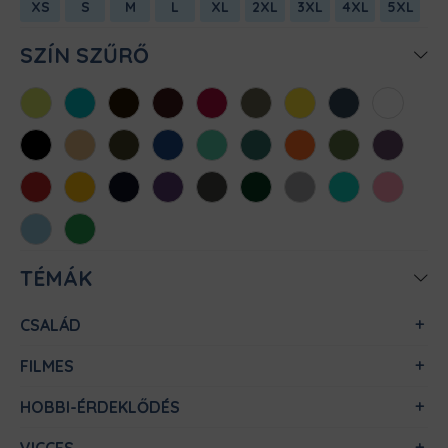
XS
S
M
L
XL
2XL
3XL
4XL
5XL
SZÍN SZŰRŐ
Almazöld
Atollkék
Barna
Bordó
Chili
Cink
Citromsárga
Denim
Fehér
Fekete
Homok
Khaki
Királykék
Menta
Méregzöld
Narancs
Oliva
Padlizsán
Piros
Sárga
Sötétkék
Sötétlila
Sötétszürke
Sötétzöld
Sportszürke
Türkiz
Világos
rózsaszín
Világoskék
Zöld
TÉMÁK
CSALÁD
FILMES
HOBBI-ÉRDEKLŐDÉS