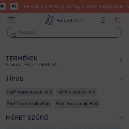
:
Rendelj ma 13:00-ig és még a héten megérkezik - Exp
6
03
Products
search
TERMÉKEK
Ruházat
>
Férfi
>
Férfi Póló
TÍPUS
Férfi Kereknyakú Póló
Férfi V-nyakú Póló
Férfi Testhezálló Póló
Férfi Hosszúujjú Póló
MÉRET SZŰRŐ