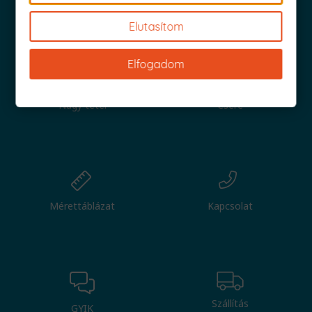
Iratkozz fel és küldjük is az 1000 Ft értékű kuponod!
Elutasítom
Elfogadom
Nagy tétel
Csere
Mérettáblázat
Kapcsolat
Szállítás
GYIK