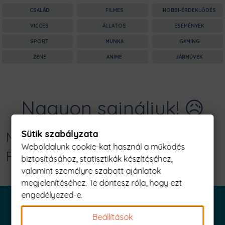
CSALÁD
FILMES
HOBBI-ÉRDEKLŐDÉS
VICCES
ÁLLATOS
ESEMÉNYEK
SPORT
MUNKA
GAMING
ZENE
ANIME
JÁRMŰVEK
Nagyon sajnáljuk! 😥
Sütik szabályzata
Nincs találat erre: "saving people
Weboldalunk cookie-kat használ a működés
Férfi Póló"
biztosításához, statisztikák készítéséhez,
valamint személyre szabott ajánlatok
megjelenítéséhez. Te döntesz róla, hogy ezt
engedélyezed-e.
Beállítások