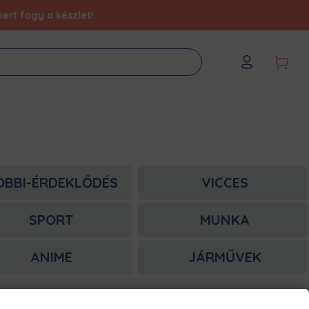
ert fogy a készlet!
OBBI-ÉRDEKLŐDÉS
VICCES
SPORT
MUNKA
ANIME
JÁRMŰVEK