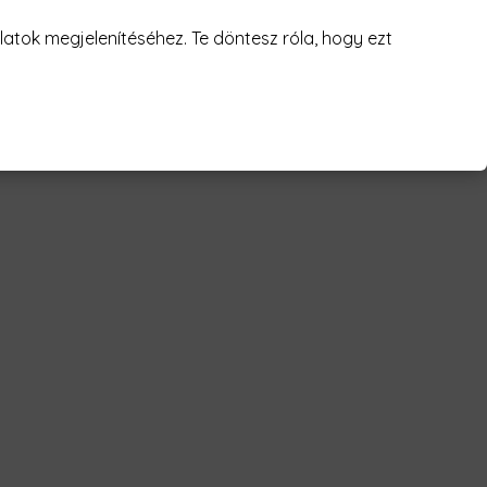
juk! 😥
atok megjelenítéséhez. Te döntesz róla, hogy ezt
rink tequila Férfi Póló"