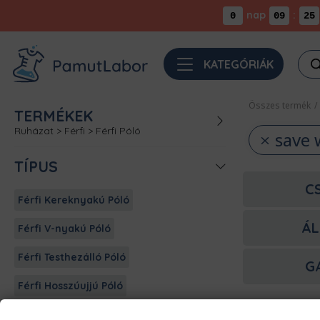
nap
:
0
09
25
Pro
KATEGÓRIÁK
sea
Összes termék
/
TERMÉKEK
Ruházat
>
Férfi
>
Férfi Póló
save 
TÍPUS
C
Férfi Kereknyakú Póló
ÁL
Férfi V-nyakú Póló
Férfi Testhezálló Póló
G
Férfi Hosszúujjú Póló