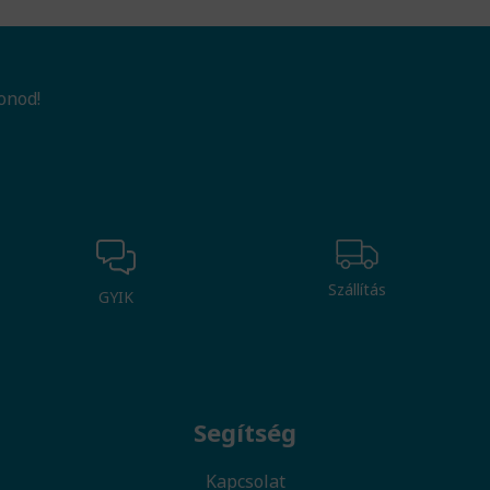
onod!
Szállítás
GYIK
Segítség
Kapcsolat