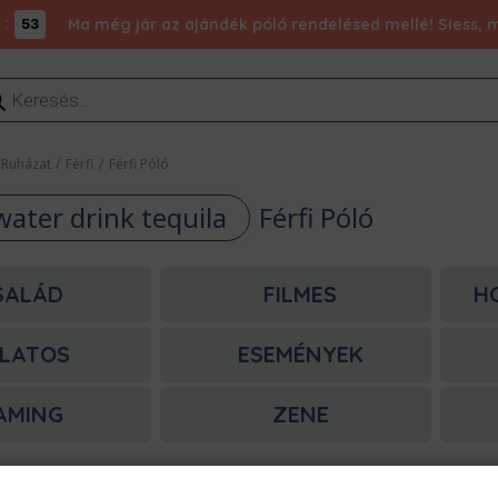
:
Ma még jár az ajándék póló rendelésed mellé! Siess, m
53
ducts
rch
Ruházat
/
Férfi
/
Férfi Póló
water drink tequila
Férfi Póló
SALÁD
FILMES
H
LATOS
ESEMÉNYEK
AMING
ZENE