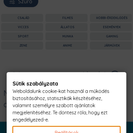
Szűrő
CSALÁD
FILMES
HOBBI-ÉRDEKLŐDÉS
VICCES
ÁLLATOS
ESEMÉNYEK
SPORT
MUNKA
GAMING
ZENE
ANIME
JÁRMŰVEK
Nagyon sajnáljuk! 😥
Sütik szabályzata
Weboldalunk cookie-kat használ a működés
Nincs találat erre: "save water drink
biztosításához, statisztikák készítéséhez,
cocktail Férfi Póló"
valamint személyre szabott ajánlatok
megjelenítéséhez. Te döntesz róla, hogy ezt
engedélyezed-e.
Beállítások