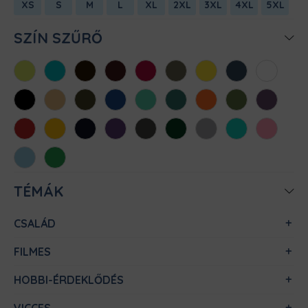
XS
S
M
L
XL
2XL
3XL
4XL
5XL
SZÍN SZŰRŐ
Almazöld
Atollkék
Barna
Bordó
Chili
Cink
Citromsárga
Denim
Fehér
Fekete
Homok
Khaki
Királykék
Menta
Méregzöld
Narancs
Oliva
Padlizsán
Piros
Sárga
Sötétkék
Sötétlila
Sötétszürke
Sötétzöld
Sportszürke
Türkiz
Világos
rózsaszín
Világoskék
Zöld
TÉMÁK
CSALÁD
FILMES
HOBBI-ÉRDEKLŐDÉS