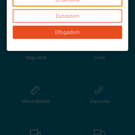
Elutasítom
Iratkozz fel és küldjük is az 1000 Ft értékű kuponod!
Elfogadom
Nagy tétel
Csere
Mérettáblázat
Kapcsolat