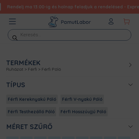
Rendelj ma 13:00-ig és holnap feladjuk a rendelésed - Expres
Products
search
TERMÉKEK
Ruházat
>
Férfi
>
Férfi Póló
TÍPUS
Férfi Kereknyakú Póló
Férfi V-nyakú Póló
Férfi Testhezálló Póló
Férfi Hosszúujjú Póló
MÉRET SZŰRŐ