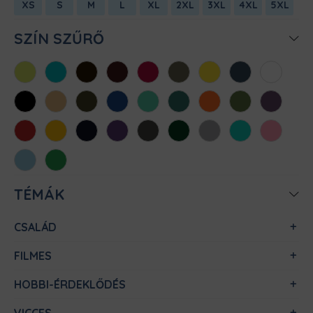
XS
S
M
L
XL
2XL
3XL
4XL
5XL
SZÍN SZŰRŐ
Almazöld
Atollkék
Barna
Bordó
Chili
Cink
Citromsárga
Denim
Fehér
Fekete
Homok
Khaki
Királykék
Menta
Méregzöld
Narancs
Oliva
Padlizsán
Piros
Sárga
Sötétkék
Sötétlila
Sötétszürke
Sötétzöld
Sportszürke
Türkiz
Világos
rózsaszín
Világoskék
Zöld
TÉMÁK
CSALÁD
FILMES
HOBBI-ÉRDEKLŐDÉS