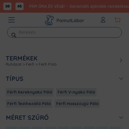
:
PÁR ÓRA ÉS VÉGE! - Garantált ajándék rendelésed
30
45
Products
search
TERMÉKEK
Ruházat
>
Férfi
>
Férfi Póló
TÍPUS
Férfi Kereknyakú Póló
Férfi V-nyakú Póló
Férfi Testhezálló Póló
Férfi Hosszúujjú Póló
MÉRET SZŰRŐ