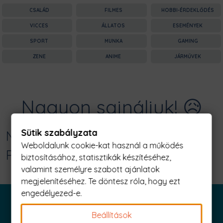
CSALÁD
FILMES
HOBBI-ÉRDEKLŐDÉS
VICCES
ÁLLATOS
ESEMÉNYEK
SPORT
MUNKA
GAMING
ZENE
ANIME
JÁRMŰVEK
Nagyon sajnáljuk! 😥
Sütik szabályzata
Nincs találat erre: "save a life Férfi
Weboldalunk cookie-kat használ a működés
Póló"
biztosításához, statisztikák készítéséhez,
valamint személyre szabott ajánlatok
megjelenítéséhez. Te döntesz róla, hogy ezt
engedélyezed-e.
Beállítások