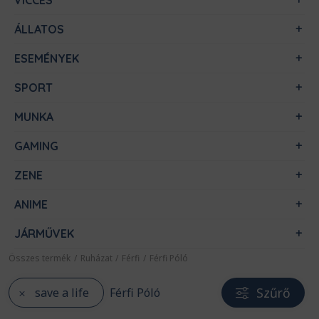
VICCES
ÁLLATOS
ESEMÉNYEK
SPORT
MUNKA
GAMING
ZENE
ANIME
JÁRMŰVEK
Összes termék
/
Ruházat
/
Férfi
/
Férfi Póló
Szűrő
save a life
Férfi Póló