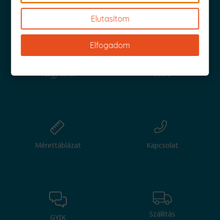
Iratkozz fel és küldjük is az 1000 Ft értékű kuponod!
Elutasítom
Elfogadom
Nagy tétel
Csere
Mérettáblázat
Kapcsolat
Szállítás
GYIK