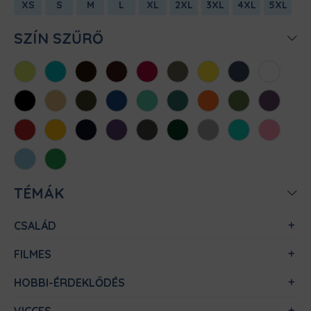
XS
S
M
L
XL
2XL
3XL
4XL
5XL
SZÍN SZŰRŐ
Almazöld
Atollkék
Barna
Bordó
Chili
Cink
Citromsárga
Denim
Fehér
Fekete
Homok
Khaki
Királykék
Menta
Méregzöld
Narancs
Oliva
Padlizsán
Piros
Sárga
Sötétkék
Sötétlila
Sötétszürke
Sötétzöld
Sportszürke
Türkiz
Világos
rózsaszín
Világoskék
Zöld
TÉMÁK
CSALÁD
FILMES
HOBBI-ÉRDEKLŐDÉS