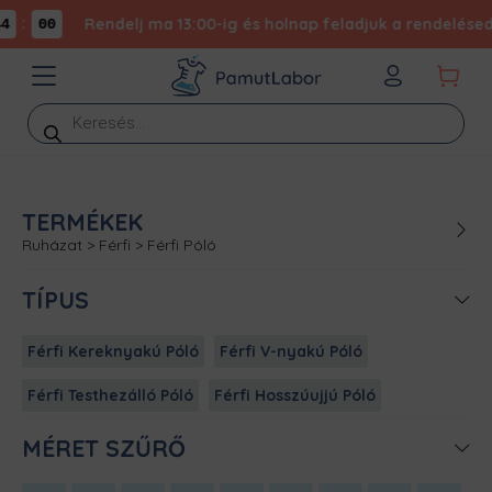
:
Rendelj ma 13:00-ig és holnap feladjuk a rendelésed -
00
Products
search
TERMÉKEK
Ruházat
>
Férfi
>
Férfi Póló
TÍPUS
Férfi Kereknyakú Póló
Férfi V-nyakú Póló
Férfi Testhezálló Póló
Férfi Hosszúujjú Póló
MÉRET SZŰRŐ