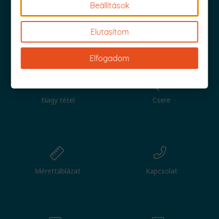
Beállítások
Elutasítom
Iratkozz fel és küldjük is az 1000 Ft értékű kuponod!
Elfogadom
Nagy tétel
Csere
Mérettáblázat
Kapcsolat