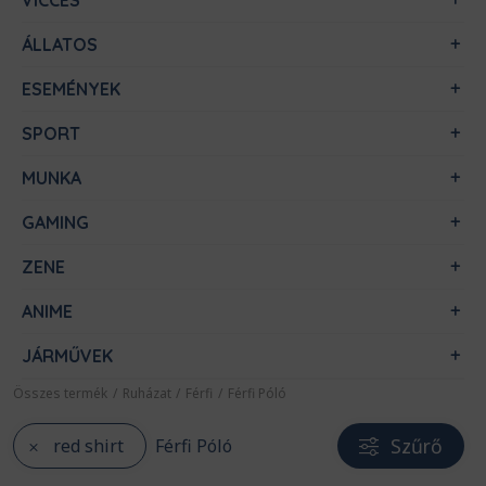
VICCES
ÁLLATOS
ESEMÉNYEK
SPORT
MUNKA
GAMING
ZENE
ANIME
JÁRMŰVEK
Összes termék
/
Ruházat
/
Férfi
/
Férfi Póló
Szűrő
red shirt
Férfi Póló