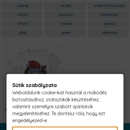
CSALÁD
FILMES
HOBBI-ÉRDEKLŐDÉS
VICCES
ÁLLATOS
ESEMÉNYEK
SPORT
MUNKA
GAMING
ZENE
ANIME
JÁRMŰVEK
Sütik szabályzata
Weboldalunk cookie-kat használ a működés
biztosításához, statisztikák készítéséhez,
valamint személyre szabott ajánlatok
Grey Cat
5990 Ft
-tól
megjelenítéséhez. Te döntesz róla, hogy ezt
engedélyezed-e.