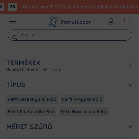
:
Rendelj ma 13:00-ig és holnap feladjuk a rendelésed -
28
Products
search
TERMÉKEK
Ruházat
>
Férfi
>
Férfi Póló
TÍPUS
Férfi Kereknyakú Póló
Férfi V-nyakú Póló
Férfi Testhezálló Póló
Férfi Hosszúujjú Póló
MÉRET SZŰRŐ