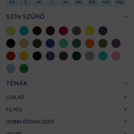
XS
S
M
L
XL
2XL
3XL
4XL
5XL
SZÍN SZŰRŐ
Almazöld
Atollkék
Barna
Bordó
Chili
Cink
Citromsárga
Denim
Fehér
Fekete
Homok
Khaki
Királykék
Menta
Méregzöld
Narancs
Oliva
Padlizsán
Piros
Sárga
Sötétkék
Sötétlila
Sötétszürke
Sötétzöld
Sportszürke
Türkiz
Világos
rózsaszín
Világoskék
Zöld
TÉMÁK
CSALÁD
FILMES
HOBBI-ÉRDEKLŐDÉS