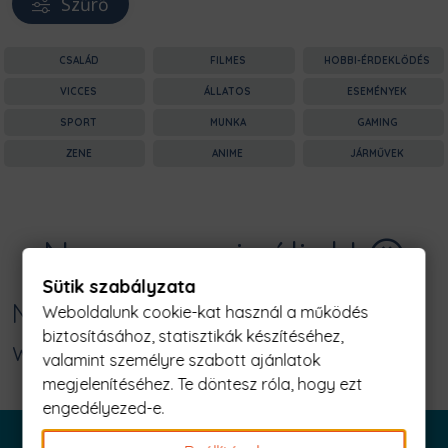
Szűrő
CSALÁD
FILMES
HOBBI-ÉRDEKLŐDÉS
VICCES
ÁLLATOS
ESEMÉNYEK
SPORT
MUNKA
GAMING
ZENE
ANIME
JÁRMŰVEK
Nagyon sajnáljuk! 😥
Sütik szabályzata
Nincs találat erre: "rebel leader x-
Weboldalunk cookie-kat használ a működés
biztosításához, statisztikák készítéséhez,
wing pilot Férfi Póló"
valamint személyre szabott ajánlatok
megjelenítéséhez. Te döntesz róla, hogy ezt
engedélyezed-e.