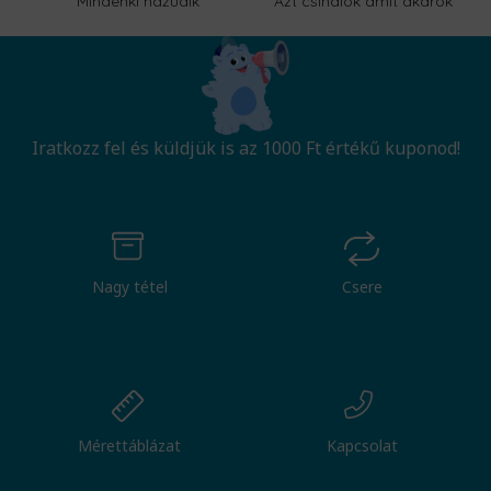
Mindenki hazudik
Azt csinálok amit akarok
Iratkozz fel és küldjük is az 1000 Ft értékű kuponod!
Nagy tétel
Csere
Mérettáblázat
Kapcsolat