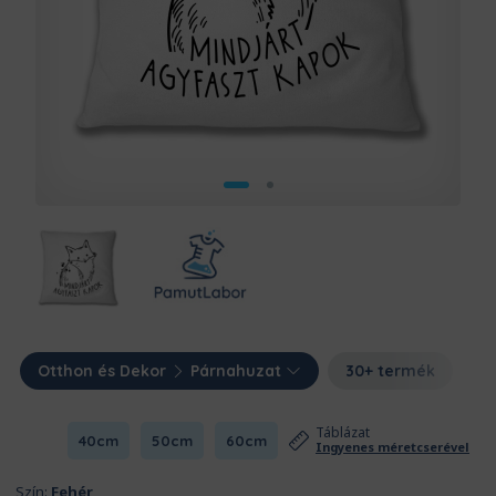
Otthon és Dekor
Párnahuzat
30+ termék
Táblázat
40cm
50cm
60cm
Ingyenes méretcserével
Szín:
Fehér