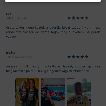
Éva
1
2
3
4
5
2021. május 10.
Csütörtökön megérkeztek a bögrék, köszi szépen! Nem most
rendeltem először, de biztos fogok még a jövőben. Szuperek
vagytok.
Beáta
1
2
3
4
5
2021. augusztus 2.
Annyira örülök, hogy megtaláltalak titeket, szuper gyorsan
megkaptam a pólót. 100%-ig elégedett vagyok mindennel!