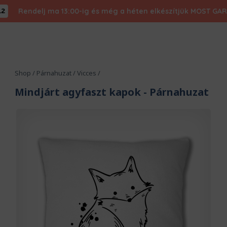
Rendelj ma 13:00-ig és még a héten elkészítjük MOST GARANTÁL
Shop
/
Párnahuzat
/
Vicces
/
Mindjárt agyfaszt kapok
- Párnahuzat