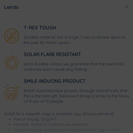
Leírás
T-REX TOUGH
Durable material, not a single T-rex could tear apart in
the past 60 million years
SOLAR FLARE RESISTANT
Extra durable colors, we guarantee that the next 2000
sunbursts won't cause any fading!
SMILE-INDUCING PRODUCT
British scientists have proven, through clinical trials, that
this is the best gift, because it brings a smile to the faces
of 9 out of 10 people.
Dobd fel a nappalit vagy a szobádat egy stílusos párnával!
2
Pamut anyag, 120g/m
Méretek: 40x40cm 50x50cm és 60x60cm
Csúcsminőségű digitális nyomtatással készül, így a minta