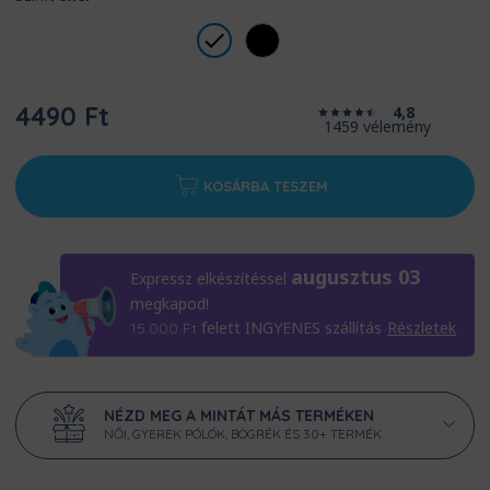
4490 Ft
4,8
1459 vélemény
KOSÁRBA TESZEM
augusztus 03
Expressz elkészítéssel
megkapod!
felett INGYENES szállítás
Részletek
15.000
Ft
NÉZD MEG A MINTÁT MÁS TERMÉKEN
NŐI, GYEREK PÓLÓK, BÖGRÉK ÉS 30+ TERMÉK