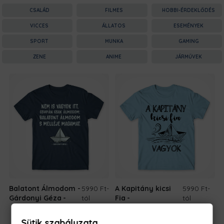
CSALÁD
FILMES
HOBBI-ÉRDEKLŐDÉS
VICCES
ÁLLATOS
ESEMÉNYEK
SPORT
MUNKA
GAMING
ZENE
ANIME
JÁRMŰVEK
Balatont Álmodom -
5990 Ft
-
A Kapitány kicsi
5990 Ft
-
Gárdonyi Géza
tól
Fia
tól
Sütik szabályzata