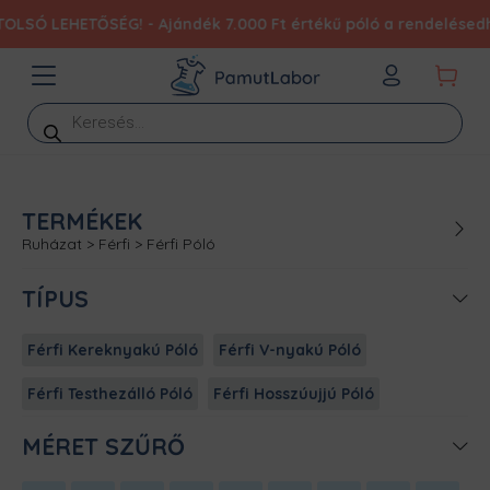
LSÓ LEHETŐSÉG! - Ajándék 7.000 Ft értékű póló a rendelésedh
Products
search
TERMÉKEK
Ruházat
>
Férfi
>
Férfi Póló
TÍPUS
Férfi Kereknyakú Póló
Férfi V-nyakú Póló
Férfi Testhezálló Póló
Férfi Hosszúujjú Póló
MÉRET SZŰRŐ