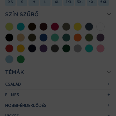
XS
S
M
L
XL
2XL
3XL
4XL
5XL
SZÍN SZŰRŐ
Almazöld
Atollkék
Barna
Bordó
Chili
Cink
Citromsárga
Denim
Fehér
Fekete
Homok
Khaki
Királykék
Menta
Méregzöld
Narancs
Oliva
Padlizsán
Piros
Sárga
Sötétkék
Sötétlila
Sötétszürke
Sötétzöld
Sportszürke
Türkiz
Világos
rózsaszín
Világoskék
Zöld
TÉMÁK
CSALÁD
FILMES
HOBBI-ÉRDEKLŐDÉS