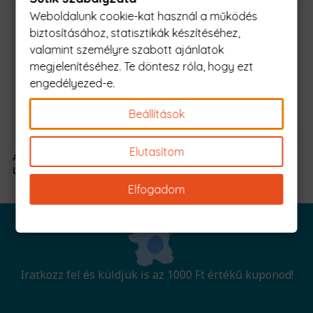
Weboldalunk cookie-kat használ a működés
biztosításához, statisztikák készítéséhez,
valamint személyre szabott ajánlatok
megjelenítéséhez. Te döntesz róla, hogy ezt
engedélyezed-e.
Beállítások
Elutasítom
A Kapitány kicsi
5990 Ft
-
A Kapitány kicsi
5990 Ft
-
Lánya
tól
Fia
tól
Elfogadom
Iratkozz fel és küldjük is az 1000 Ft értékű kuponod!