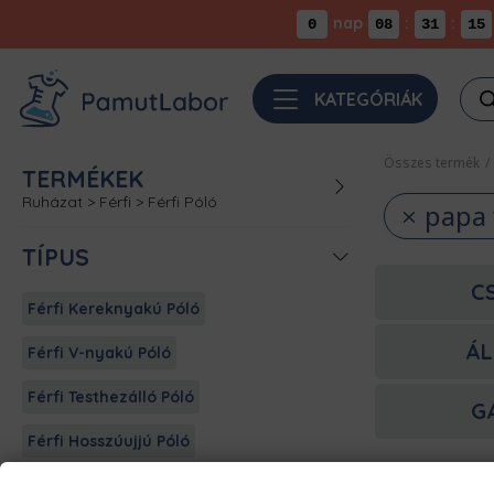
nap
:
:
0
08
31
15
Pro
KATEGÓRIÁK
sea
Összes termék
/
TERMÉKEK
Ruházat
>
Férfi
>
Férfi Póló
papa 
TÍPUS
C
Férfi Kereknyakú Póló
ÁL
Férfi V-nyakú Póló
Férfi Testhezálló Póló
G
Férfi Hosszúujjú Póló