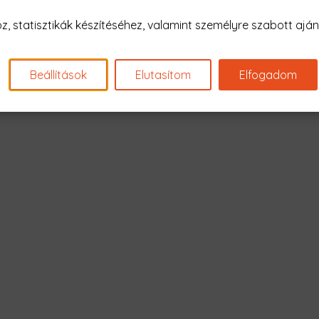
Nagyon sajnál
 statisztikák készítéséhez, valamint személyre szabott ajánl
Nincs találat erre: "papa 
Beállítások
Elutasítom
Elfogadom