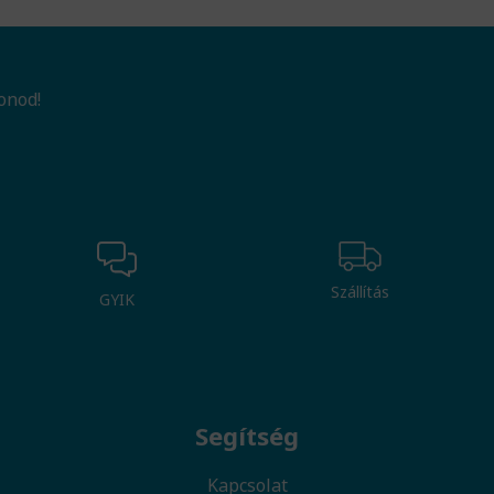
onod!
Szállítás
GYIK
Segítség
Kapcsolat