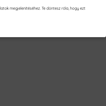
juk! 😥
atok megjelenítéséhez. Te döntesz róla, hogy ezt
wolf Férfi Póló"