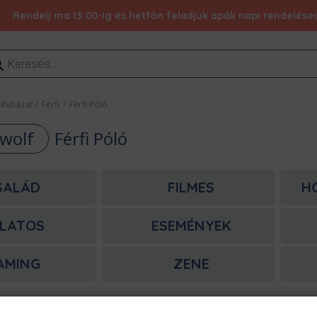
Rendelj ma 13:00-ig és hétfőn feladjuk apák napi rendelésed 
ducts
rch
Ruházat
/
Férfi
/
Férfi Póló
wolf
Férfi Póló
SALÁD
FILMES
H
LATOS
ESEMÉNYEK
AMING
ZENE