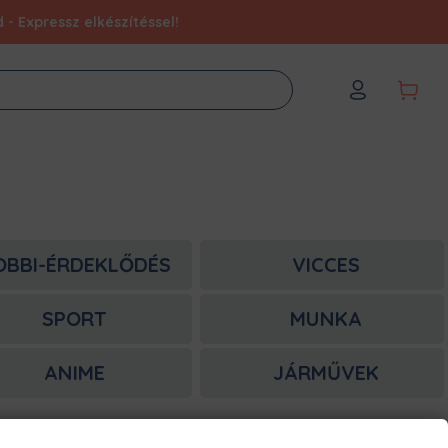
- Expressz elkészítéssel!
OBBI-ÉRDEKLŐDÉS
VICCES
SPORT
MUNKA
ANIME
JÁRMŰVEK