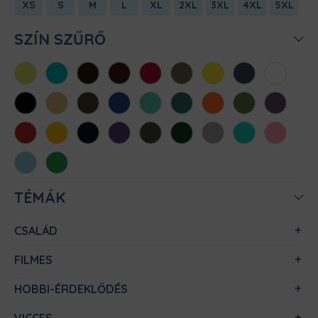
XS
S
M
L
XL
2XL
3XL
4XL
5XL
SZÍN SZŰRŐ
Almazöld
Atollkék
Barna
Bordó
Chili
Cink
Citromsárga
Denim
Fehér
Fekete
Homok
Khaki
Királykék
Menta
Méregzöld
Narancs
Oliva
Padlizsán
Piros
Sárga
Sötétkék
Sötétlila
Sötétszürke
Sötétzöld
Sportszürke
Türkiz
Világos
rózsaszín
Világoskék
Zöld
TÉMÁK
CSALÁD
FILMES
HOBBI-ÉRDEKLŐDÉS