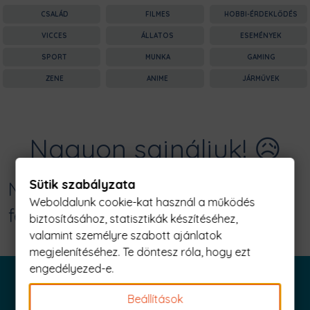
CSALÁD
FILMES
HOBBI-ÉRDEKLŐDÉS
VICCES
ÁLLATOS
ESEMÉNYEK
SPORT
MUNKA
GAMING
ZENE
ANIME
JÁRMŰVEK
Nagyon sajnáljuk! 😥
Sütik szabályzata
Nincs találat erre: "papa szint
Weboldalunk cookie-kat használ a működés
feloldva Férfi Póló"
biztosításához, statisztikák készítéséhez,
valamint személyre szabott ajánlatok
megjelenítéséhez. Te döntesz róla, hogy ezt
engedélyezed-e.
Beállítások