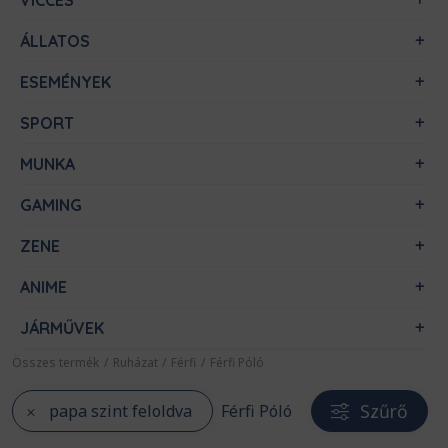
VICCES
ÁLLATOS
ESEMÉNYEK
SPORT
MUNKA
GAMING
ZENE
ANIME
JÁRMŰVEK
Összes termék
/
Ruházat
/
Férfi
/
Férfi Póló
Szűrő
papa szint feloldva
Férfi Póló