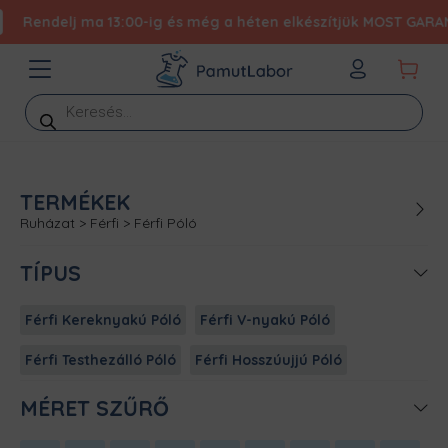
Rendelj ma 13:00-ig és még a héten elkészítjük MOST GARANTÁ
Products
search
TERMÉKEK
Ruházat
>
Férfi
>
Férfi Póló
TÍPUS
Férfi Kereknyakú Póló
Férfi V-nyakú Póló
Férfi Testhezálló Póló
Férfi Hosszúujjú Póló
MÉRET SZŰRŐ