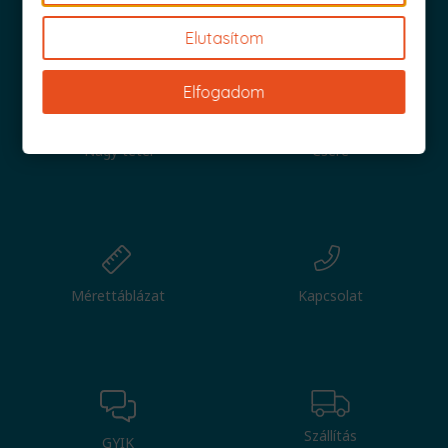
Iratkozz fel és küldjük is az 1000 Ft értékű kuponod!
Elutasítom
Elfogadom
Nagy tétel
Csere
Mérettáblázat
Kapcsolat
Szállítás
GYIK