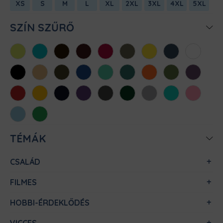
XS
S
M
L
XL
2XL
3XL
4XL
5XL
SZÍN SZŰRŐ
Almazöld
Atollkék
Barna
Bordó
Chili
Cink
Citromsárga
Denim
Fehér
Fekete
Homok
Khaki
Királykék
Menta
Méregzöld
Narancs
Oliva
Padlizsán
Piros
Sárga
Sötétkék
Sötétlila
Sötétszürke
Sötétzöld
Sportszürke
Türkiz
Világos
rózsaszín
Világoskék
Zöld
TÉMÁK
CSALÁD
FILMES
HOBBI-ÉRDEKLŐDÉS