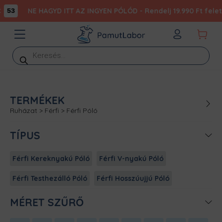
NE HAGYD ITT AZ INGYEN PÓLÓD - Rendelj 19.990 Ft felett
53
Products
search
TERMÉKEK
Ruházat
>
Férfi
>
Férfi Póló
TÍPUS
Férfi Kereknyakú Póló
Férfi V-nyakú Póló
Férfi Testhezálló Póló
Férfi Hosszúujjú Póló
MÉRET SZŰRŐ