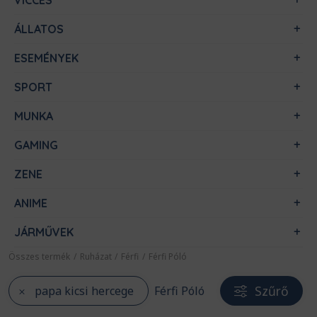
VICCES
ÁLLATOS
ESEMÉNYEK
SPORT
MUNKA
GAMING
ZENE
ANIME
JÁRMŰVEK
Összes termék
/
Ruházat
/
Férfi
/
Férfi Póló
Szűrő
papa kicsi hercege
Férfi Póló