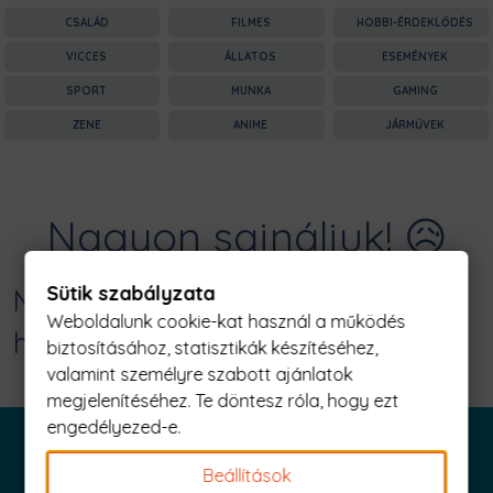
CSALÁD
FILMES
HOBBI-ÉRDEKLŐDÉS
VICCES
ÁLLATOS
ESEMÉNYEK
SPORT
MUNKA
GAMING
ZENE
ANIME
JÁRMŰVEK
Nagyon sajnáljuk! 😥
Sütik szabályzata
Nincs találat erre: "papa kicsi
Weboldalunk cookie-kat használ a működés
hercege Férfi Póló"
biztosításához, statisztikák készítéséhez,
valamint személyre szabott ajánlatok
megjelenítéséhez. Te döntesz róla, hogy ezt
engedélyezed-e.
Beállítások