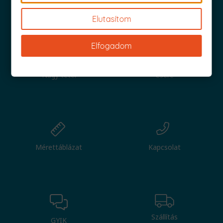
Iratkozz fel és küldjük is az 1000 Ft értékű kuponod!
Elutasítom
Elfogadom
Nagy tétel
Csere
Mérettáblázat
Kapcsolat
Szállítás
GYIK