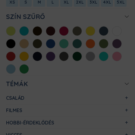
XS
S
M
L
XL
2XL
3XL
4XL
5XL
SZÍN SZŰRŐ
Almazöld
Atollkék
Barna
Bordó
Chili
Cink
Citromsárga
Denim
Fehér
Fekete
Homok
Khaki
Királykék
Menta
Méregzöld
Narancs
Oliva
Padlizsán
Piros
Sárga
Sötétkék
Sötétlila
Sötétszürke
Sötétzöld
Sportszürke
Türkiz
Világos
rózsaszín
Világoskék
Zöld
TÉMÁK
CSALÁD
FILMES
HOBBI-ÉRDEKLŐDÉS