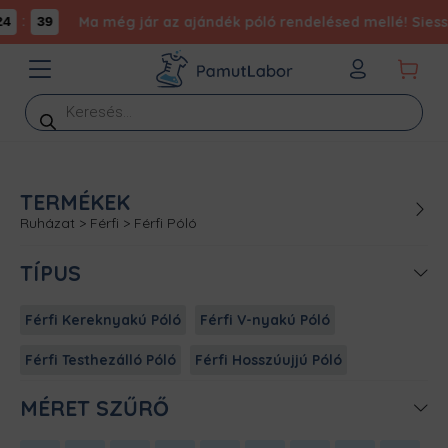
:
Ma még jár az ajándék póló rendelésed mellé! Siess,
4
39
Products
search
TERMÉKEK
Ruházat
>
Férfi
>
Férfi Póló
TÍPUS
Férfi Kereknyakú Póló
Férfi V-nyakú Póló
Férfi Testhezálló Póló
Férfi Hosszúujjú Póló
MÉRET SZŰRŐ