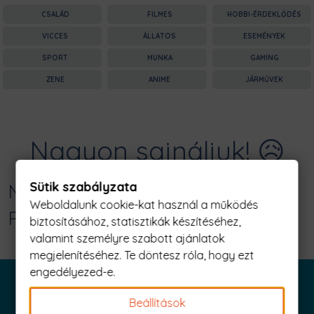
CSALÁD
FILMES
HOBBI-ÉRDEKLŐDÉS
VICCES
ÁLLATOS
ESEMÉNYEK
SPORT
MUNKA
GAMING
ZENE
ANIME
JÁRMŰVEK
Nagyon sajnáljuk! 😥
Sütik szabályzata
Nincs találat erre: "papa bear Férfi
Weboldalunk cookie-kat használ a működés
Póló"
biztosításához, statisztikák készítéséhez,
valamint személyre szabott ajánlatok
megjelenítéséhez. Te döntesz róla, hogy ezt
engedélyezed-e.
Beállítások