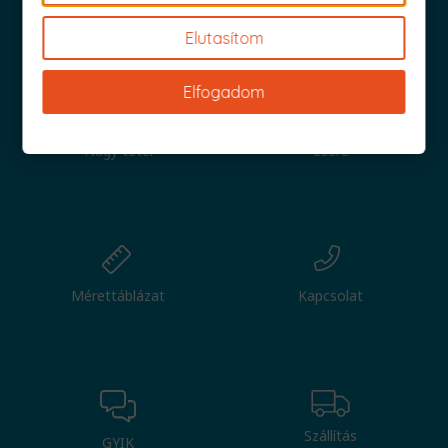
Iratkozz fel és küldjük is az 1000 Ft értékű kuponod!
Elutasítom
Elfogadom
Nagy tétel
Csere
Mérettáblázat
Kapcsolat
Szállítás
GYIK