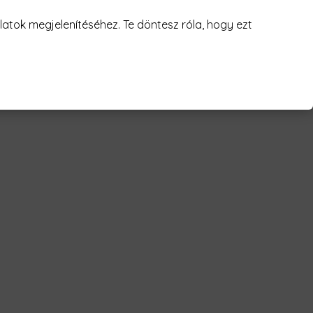
juk! 😥
atok megjelenítéséhez. Te döntesz róla, hogy ezt
paw badge Férfi Póló"