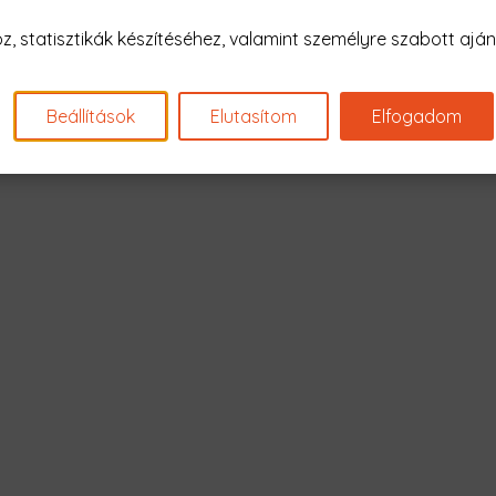
Nagyon sajnál
 statisztikák készítéséhez, valamint személyre szabott ajánl
Nincs találat erre: "panther 
Beállítások
Elutasítom
Elfogadom