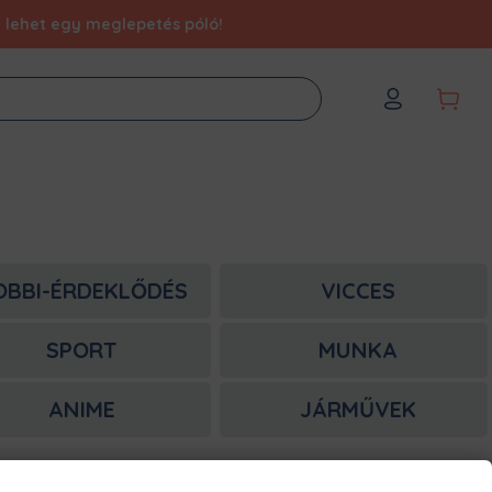
éd lehet egy meglepetés póló!
OBBI-ÉRDEKLŐDÉS
VICCES
SPORT
MUNKA
ANIME
JÁRMŰVEK