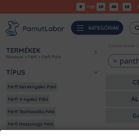
nap
:
:
0
10
46
16
Pro
KATEGÓRIÁK
sea
Összes termék
/
TERMÉKEK
Ruházat
>
Férfi
>
Férfi Póló
pant
TÍPUS
C
Férfi Kereknyakú Póló
ÁL
Férfi V-nyakú Póló
Férfi Testhezálló Póló
G
Férfi Hosszúujjú Póló