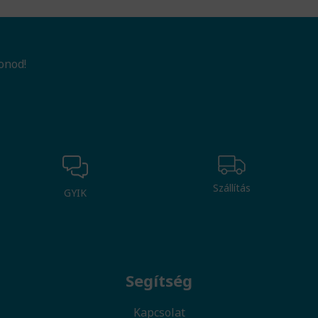
onod!
Szállítás
GYIK
Segítség
Kapcsolat