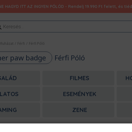
NE HAGYD ITT AZ INGYEN PÓLÓD - Rendelj 19.990 Ft felett, és ti
ducts
rch
Ruházat
/
Férfi
/
Férfi Póló
her paw badge
Férfi Póló
SALÁD
FILMES
H
LATOS
ESEMÉNYEK
AMING
ZENE