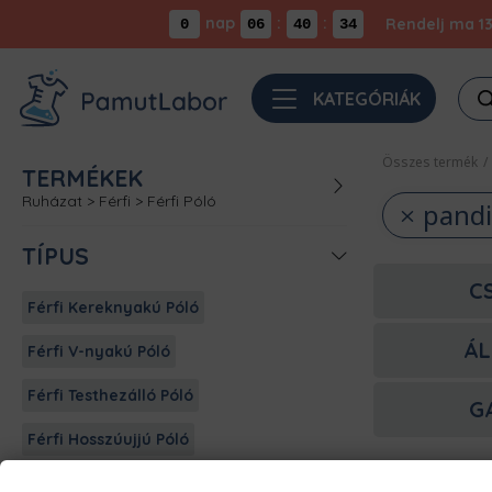
nap
:
:
Rendelj ma 13
0
06
40
33
Pro
KATEGÓRIÁK
sea
Összes termék
/
TERMÉKEK
Ruházat
>
Férfi
>
Férfi Póló
pandi
TÍPUS
C
Férfi Kereknyakú Póló
ÁL
Férfi V-nyakú Póló
Férfi Testhezálló Póló
G
Férfi Hosszúujjú Póló