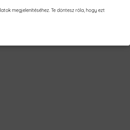
juk! 😥
atok megjelenítéséhez. Te döntesz róla, hogy ezt
corn Férfi Póló"