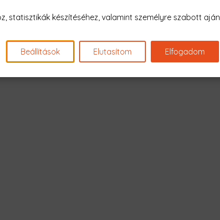
Nagyon sajnál
 statisztikák készítéséhez, valamint személyre szabott ajánl
Nincs találat erre: "pandi
Beállítások
Elutasítom
Elfogadom