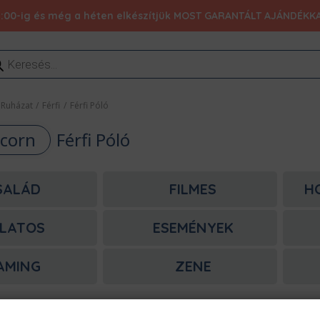
:00-ig és még a héten elkészítjük MOST GARANTÁLT AJÁNDÉKKAL 1
ducts
rch
Ruházat
/
Férfi
/
Férfi Póló
corn
Férfi Póló
SALÁD
FILMES
H
LATOS
ESEMÉNYEK
AMING
ZENE