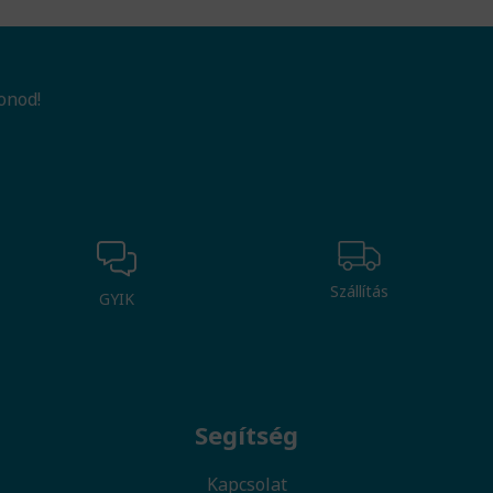
onod!
Szállítás
GYIK
Segítség
Kapcsolat