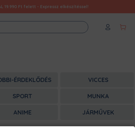
9.990 Ft felett - Expressz elkészítéssel!
OBBI-ÉRDEKLŐDÉS
VICCES
SPORT
MUNKA
ANIME
JÁRMŰVEK