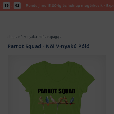
:
Rendelj ma 13:00-ig és holnap megérkezik - Express
39
01
Shop
/
Női V-nyakú Póló
/
Papagáj
/
Parrot Squad
- Női V-nyakú Póló