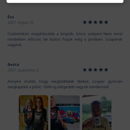
Éva
1
2
3
4
5
2021. május 10.
Csütörtökön megérkeztek a bögrék, köszi szépen! Nem most
rendeltem először, de biztos fogok még a jövőben. Szuperek
vagytok.
Beáta
1
2
3
4
5
2021. augusztus 2.
Annyira örülök, hogy megtaláltalak titeket, szuper gyorsan
megkaptam a pólót. 100%-ig elégedett vagyok mindennel!