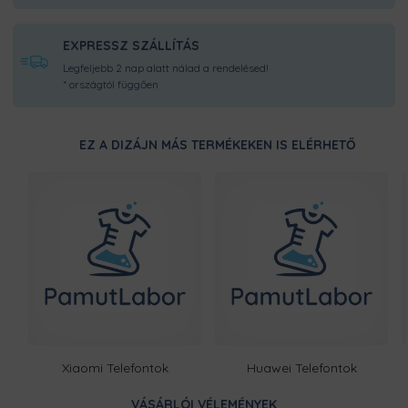
DUPLÁN MEGERŐSÍTETT
EXPRESSZ SZÁLLÍTÁS
VARRÁSOK
Legfeljebb 2 nap alatt nálad a rendelésed!
Ugye milyen bosszantó, amikor
* országtól függően
elengedi a varrás az anyagot? Hála a
duplán megerősített varrásainak, ennél
a pólónál nem kell majd ezen
bosszankodnod.
EZ A DIZÁJN MÁS TERMÉKEKEN IS ELÉRHETŐ
ÁLLATBARÁT TERMÉK
Fontosnak tartjuk, hogy óvjuk a
környezetünkben élő összes élőlényt.
Így kiemelt figyelmet fordítottunk arra,
hogy olyan termékekkel dolgozzunk,
amelyek etikus gyártótól származnak.
Ezt a terméket a kínálatunkban
megtalálható designokból egyedileg
Xiaomi Telefontok
Huawei Telefontok
készítjük számodra, a legnagyobb
odafigyeléssel! Nincsen előre legyártott
raktárkészletünk, így Pamutmanóink
VÁSÁRLÓI VÉLEMÉNYEK