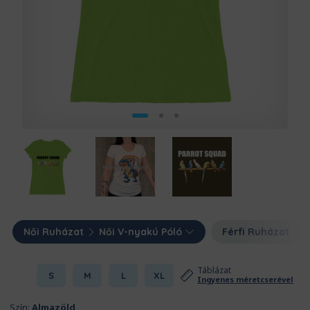
Női Ruházat
Női V-nyakú Póló
Férfi Ruházat
Táblázat
S
M
L
XL
Ingyenes méretcserével
Szín:
Almazöld