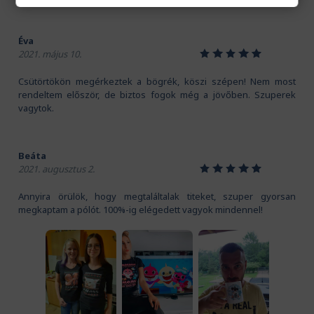
Éva
1
2
3
4
5
2021. május 10.
Csütörtökön megérkeztek a bögrék, köszi szépen! Nem most
rendeltem először, de biztos fogok még a jövőben. Szuperek
vagytok.
Beáta
1
2
3
4
5
2021. augusztus 2.
Annyira örülök, hogy megtaláltalak titeket, szuper gyorsan
megkaptam a pólót. 100%-ig elégedett vagyok mindennel!