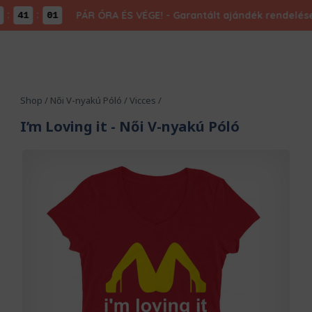
:
PÁR ÓRA ÉS VÉGE! - Garantált ajándék rendelésed 
41
00
Shop
/
Női V-nyakú Póló
/
Vicces
/
I’m Loving it
- Női V-nyakú Póló