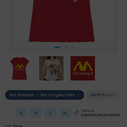
Női Ruházat
Női V-nyakú Póló
Férfi Ruházat
Táblázat
S
M
L
XL
Ingyenes méretcserével
Szín:
Piros