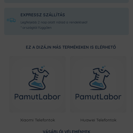
DUPLÁN MEGERŐSÍTETT
EXPRESSZ SZÁLLÍTÁS
VARRÁSOK
Legfeljebb 2 nap alatt nálad a rendelésed!
Ugye milyen bosszantó, amikor
* országtól függően
elengedi a varrás az anyagot? Hála a
duplán megerősített varrásainak, ennél
a pólónál nem kell majd ezen
bosszankodnod.
EZ A DIZÁJN MÁS TERMÉKEKEN IS ELÉRHETŐ
ÁLLATBARÁT TERMÉK
Fontosnak tartjuk, hogy óvjuk a
környezetünkben élő összes élőlényt.
Így kiemelt figyelmet fordítottunk arra,
hogy olyan termékekkel dolgozzunk,
amelyek etikus gyártótól származnak.
Ezt a terméket a kínálatunkban
megtalálható designokból egyedileg
Xiaomi Telefontok
Huawei Telefontok
készítjük számodra, a legnagyobb
odafigyeléssel! Nincsen előre legyártott
raktárkészletünk, így Pamutmanóink
VÁSÁRLÓI VÉLEMÉNYEK