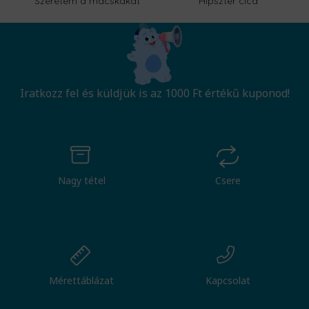
Szeretem a macskákat
Hipszter cica
Iratkozz fel és küldjük is az 1000 Ft értékű kuponod!
Nagy tétel
Csere
Mérettáblázat
Kapcsolat