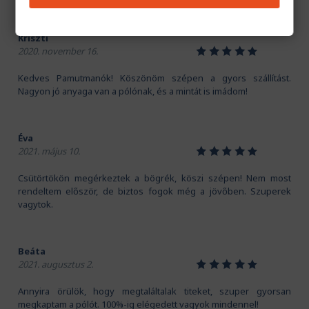
Kriszti
1
2
3
4
5
2020. november 16.
Kedves Pamutmanók! Köszönöm szépen a gyors szállítást.
Nagyon jó anyaga van a pólónak, és a mintát is imádom!
Éva
1
2
3
4
5
2021. május 10.
Csütörtökön megérkeztek a bögrék, köszi szépen! Nem most
rendeltem először, de biztos fogok még a jövőben. Szuperek
vagytok.
Beáta
1
2
3
4
5
2021. augusztus 2.
Annyira örülök, hogy megtaláltalak titeket, szuper gyorsan
megkaptam a pólót. 100%-ig elégedett vagyok mindennel!