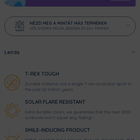
NÉZD MEG A MINTÁT MÁS TERMÉKEN
NŐI, GYEREK PÓLÓK, BÖGRÉK ÉS 30+ TERMÉK
Leírás
T-REX TOUGH
Durable material, not a single T-rex could tear apart in
the past 60 million years
SOLAR FLARE RESISTANT
Extra durable colors, we guarantee that the next 2000
sunbursts won't cause any fading!
SMILE-INDUCING PRODUCT
British scientists have proven, through clinical trials, that