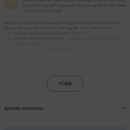
this is the best gift, because it brings a smile to the faces
of 9 out of 10 people.
Női trikó, hogy nyáron is egyedi legyél! Simogatni-valóan puha
anyag, karcsúsított fazonnal! Nem nyúlik, mivel 100% pamut!
2
Nyárias és puha anyagsűrűség, 150g/m
Anyaga 100% pamut (kivétel a "Sportszürke" szín 85% pamut
és 15% viszkóz)
Bordázott és erősített nyakvonal
Keresztpántos hát
Méretek XS és XL között
Csúcsminőségű digitális nyomtatással készül, így a minta
élénk színű, szellőzik és évekig garantáltan kopásmentes
Nem nyúlik és nem zsugorodik
TÖBB
Ezt a terméket a kínálatunkban megtalálható designokból
egyedileg készítjük számodra, a legnagyobb odafigyeléssel!
Nincsen előre legyártott raktárkészletünk, így Pamutmanóink
azon dolgoznak, hogy minél gyorsabban elkészüljenek a
rendeléseddel, és még frissen és ropogósan, kerüljön
Ápolási útmutató
hozzád!