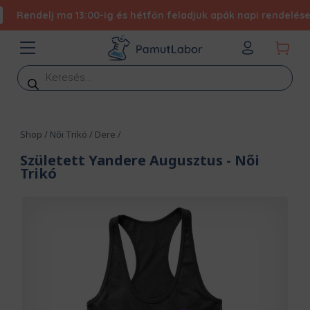
Rendelj ma 13:00-ig és hétfőn feladjuk apák napi rendelésed - 
Products
search
Shop
/
Női Trikó
/
Dere
/
Született Yandere Augusztus
- Női
Trikó