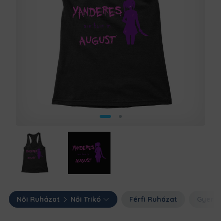
Női Ruházat
Női Trikó
Férfi Ruházat
Gyerm