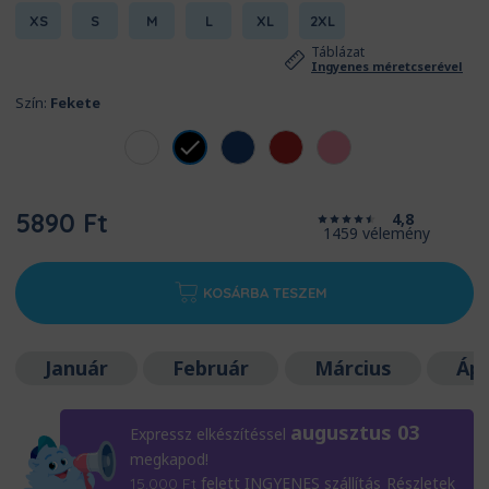
XS
S
M
L
XL
2XL
Táblázat
Ingyenes méretcserével
Szín:
Fekete
5890 Ft
4,8
1459 vélemény
KOSÁRBA TESZEM
Január
Február
Március
Ápr
augusztus 03
Expressz elkészítéssel
megkapod!
felett INGYENES szállítás
Részletek
15.000
Ft