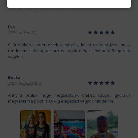
Kedves Pamutmanók! Köszönöm szépen a gyors szállítást.
Nagyon jó anyaga van a pólónak, és a mintát is imádom!
Éva
1
2
3
4
5
2021. május 10.
Csütörtökön megérkeztek a bögrék, köszi szépen! Nem most
rendeltem először, de biztos fogok még a jövőben. Szuperek
vagytok.
Beáta
1
2
3
4
5
2021. augusztus 2.
Annyira örülök, hogy megtaláltalak titeket, szuper gyorsan
megkaptam a pólót. 100%-ig elégedett vagyok mindennel!