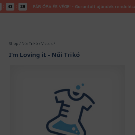
:
PÁR ÓRA ÉS VÉGE! - Garantált ajándék rendelésed
43
26
Shop
/
Női Trikó
/
Vicces
/
I’m Loving it
- Női Trikó