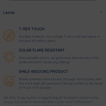
Leírás
T-REX TOUGH
Durable material, not a single T-rex could tear apart in
the past 60 million years
SOLAR FLARE RESISTANT
Extra durable colors, we guarantee that the next 2000
sunbursts won't cause any fading!
SMILE-INDUCING PRODUCT
British scientists have proven, through clinical trials, that
this is the best gift, because it brings a smile to the faces
of 9 out of 10 people.
Női trikó, hogy nyáron is egyedi legyél! Simogatni-valóan puha
anyag, karcsúsított fazonnal! Nem nyúlik, mivel 100% pamut!
2