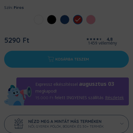
Szín:
Piros
5290 Ft
4,8
1459 vélemény
KOSÁRBA TESZEM
augusztus 03
Expressz elkészítéssel
megkapod!
felett INGYENES szállítás
Részletek
15.000
Ft
NÉZD MEG A MINTÁT MÁS TERMÉKEN
NŐI, GYEREK PÓLÓK, BÖGRÉK ÉS 30+ TERMÉK