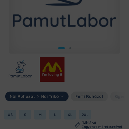
Női Ruházat
Női Trikó
Férfi Ruházat
Gyerm
XS
S
M
L
XL
2XL
Táblázat
Ingyenes méretcserével