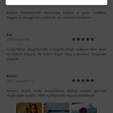
1
2
3
4
5
2020. november 16.
Kedves Pamutmanók! Köszönöm szépen a gyors szállítást.
Nagyon jó anyaga van a pólónak, és a mintát is imádom!
Éva
1
2
3
4
5
2021. május 10.
Csütörtökön megérkeztek a bögrék, köszi szépen! Nem most
rendeltem először, de biztos fogok még a jövőben. Szuperek
vagytok.
Beáta
1
2
3
4
5
2021. augusztus 2.
Annyira örülök, hogy megtaláltalak titeket, szuper gyorsan
megkaptam a pólót. 100%-ig elégedett vagyok mindennel!