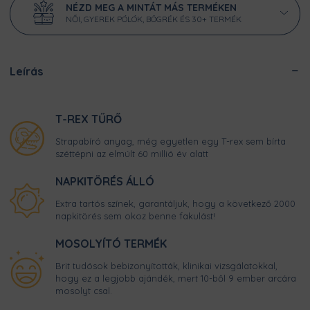
NÉZD MEG A MINTÁT MÁS TERMÉKEN
NŐI, GYEREK PÓLÓK, BÖGRÉK ÉS 30+ TERMÉK
Leírás
T-REX TŰRŐ
Strapabíró anyag, még egyetlen egy T-rex sem bírta
széttépni az elmúlt 60 millió év alatt
NAPKITÖRÉS ÁLLÓ
Extra tartós színek, garantáljuk, hogy a következő 2000
napkitörés sem okoz benne fakulást!
MOSOLYÍTÓ TERMÉK
Brit tudósok bebizonyították, klinikai vizsgálatokkal,
hogy ez a legjobb ajándék, mert 10-ből 9 ember arcára
mosolyt csal.