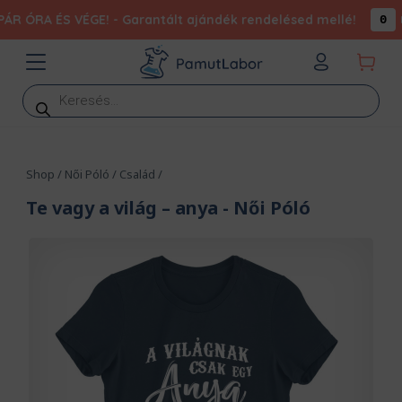
na
R ÓRA ÉS VÉGE! - Garantált ajándék rendelésed mellé!
0
Products
search
Shop
/
Női Póló
/
Család
/
Te vagy a világ – anya
- Női Póló