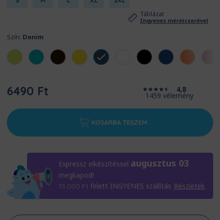
S
M
L
XL
2XL
Táblázat
Ingyenes méretcserével
Szín:
Denim
6490 Ft
4,8
1459 vélemény
KOSÁRBA TESZEM
augusztus 03
Expressz elkészítéssel
megkapod!
felett INGYENES szállítás
Részletek
15.000
Ft